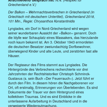
Griechenland e.V.)
Der Balkon – Wehrmachtsverbrechen in Griechenland (in
Griechisch mit deutschem Untertitel), Griechenland 2018,
101 Min., Regie: Chrysanthos Konstantinidis
Lyngiades, ein Dorf in Nord-Griechenland wird wegen
seiner wunderbaren Aussicht der »Balkon« genannt. Doch
die Idylle war Schauplatz eines Massakers, das hierzulande
noch kaum bekannt ist. Am 3. Oktober 1943 ermordeten
die deutschen Besatzer zweiundachtzig Dorfbewohner,
überwiegend Kinder und alte Leute, und zerstörten fast alle
Häuser.
Der Regisseur des Films stammt aus Lyngiades. Die
Hintergründe des Verbrechens recherchierte vor drei
Jahrzehnten der Rechtshistoriker Christoph Schminck-
Gustavus (s. sein Buch »Der Feuerrauch«). Jetzt führt er
durch den Film. In diesem hören die Nachgeborenen vor
Ort, oft erstmalig, Erinnerungen von Überlebenden. Es sind
Dokumente der Trauer vor dem Hintergrund eines
kollektiven Traumas. Und es sind Einblicke in die
unterlassene Aufarbeitung in Deutschland und in die
verweigerte Wiedergutmachung.