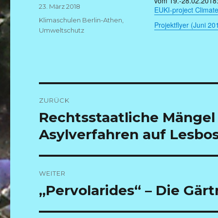
vom 19.-28.02.2018
Veröffentlicht
23. März 2018
EUKI-project Climate
am
Kategorien
Klimaschulen Berlin-Athen
,
Projektflyer (Juni 20
Umweltschutz
Beitragsnavigation
ZURÜCK
Vorheriger
Rechtsstaatliche Mängel
Beitrag:
Asylverfahren auf Lesbos
WEITER
Nächster
„Pervolarides“ – Die Gärt
Beitrag: