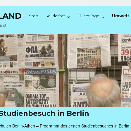
NLAND
Start
Solidarität
Flüchtlinge
Umwelt
land´
 Studienbesuch in Berlin
chulen Berlin-Athen – Programm des ersten Studienbesuches in Berlin