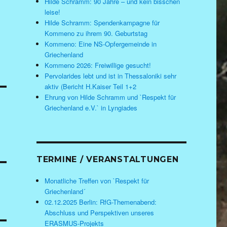
Hilde Schramm: 90 Jahre – und kein bisschen
leise!
Hilde Schramm: Spendenkampagne für
Kommeno zu ihrem 90. Geburtstag
Kommeno: Eine NS-Opfergemeinde in
Griechenland
Kommeno 2026: Freiwillige gesucht!
Pervolarides lebt und ist in Thessaloniki sehr
aktiv (Bericht H.Kaiser Teil 1+2
Ehrung von Hilde Schramm und `Respekt für
Griechenland e.V.` in Lyngiades
TERMINE / VERANSTALTUNGEN
Monatliche Treffen von `Respekt für
Griechenland´
02.12.2025 Berlin: RfG-Themenabend:
Abschluss und Perspektiven unseres
ERASMUS-Projekts