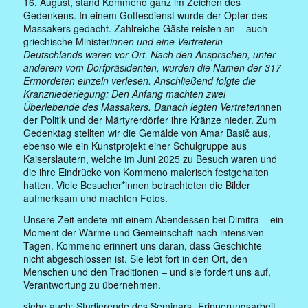
16. August, stand Kommeno ganz im Zeichen des
Gedenkens. In einem Gottesdienst wurde der Opfer des
Massakers gedacht. Zahlreiche Gäste reisten an – auch
griechische Minister
innen und eine Vertreterin
Deutschlands waren vor Ort. Nach den Ansprachen, unter
anderem vom Dorfpräsidenten, wurden die Namen der 317
Ermordeten einzeln verlesen. Anschließend folgte die
Kranzniederlegung: Den Anfang machten zwei
Überlebende des Massakers. Danach legten Vertreter
innen
der Politik und der Märtyrerdörfer ihre Kränze nieder. Zum
Gedenktag stellten wir die Gemälde von Amar Basič aus,
ebenso wie ein Kunstprojekt einer Schulgruppe aus
Kaiserslautern, welche im Juni 2025 zu Besuch waren und
die ihre Eindrücke von Kommeno malerisch festgehalten
hatten. Viele Besucher*innen betrachteten die Bilder
aufmerksam und machten Fotos.
Unsere Zeit endete mit einem Abendessen bei Dimitra – ein
Moment der Wärme und Gemeinschaft nach intensiven
Tagen. Kommeno erinnert uns daran, dass Geschichte
nicht abgeschlossen ist. Sie lebt fort in den Ort, den
Menschen und den Traditionen – und sie fordert uns auf,
Verantwortung zu übernehmen.
siehe auch: Studierende des Seminars „Erinnerungsarbeit