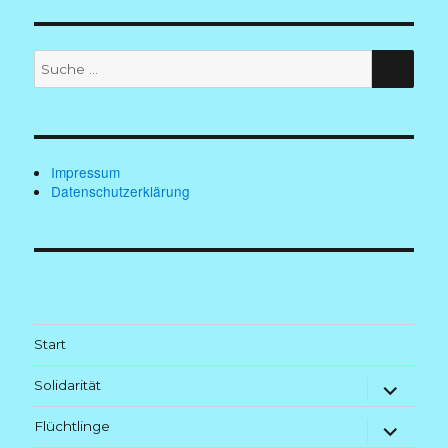
Suche
SUC
nach:
Impressum
Datenschutzerklärung
Start
Untermenü
Solidarität
anzeigen
Untermenü
Flüchtlinge
anzeigen