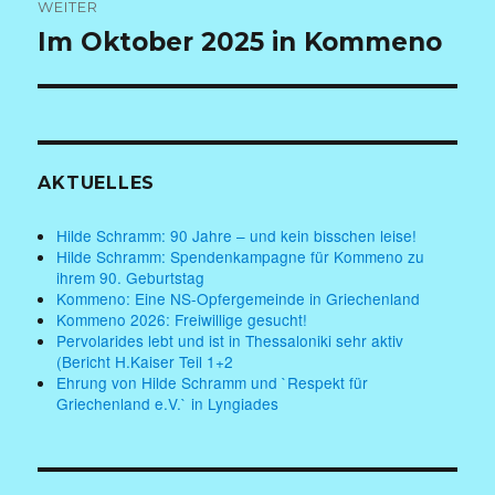
WEITER
Nächster
Im Oktober 2025 in Kommeno
Beitrag:
AKTUELLES
Hilde Schramm: 90 Jahre – und kein bisschen leise!
Hilde Schramm: Spendenkampagne für Kommeno zu
ihrem 90. Geburtstag
Kommeno: Eine NS-Opfergemeinde in Griechenland
Kommeno 2026: Freiwillige gesucht!
Pervolarides lebt und ist in Thessaloniki sehr aktiv
(Bericht H.Kaiser Teil 1+2
Ehrung von Hilde Schramm und `Respekt für
Griechenland e.V.` in Lyngiades