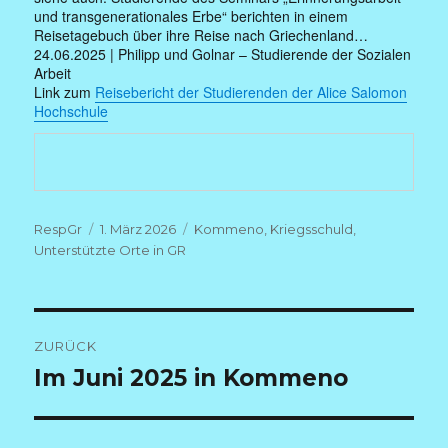
und transgenerationales Erbe“ berichten in einem
Reisetagebuch über ihre Reise nach Griechenland…
24.06.2025 | Philipp und Golnar – Studierende der Sozialen
Arbeit
Link zum
Reisebericht der Studierenden der Alice Salomon
Hochschule
Autor
Veröffentlicht
Kategorien
RespGr
1. März 2026
Kommeno
,
Kriegsschuld
,
am
Unterstützte Orte in GR
Beitragsnavigation
ZURÜCK
Vorheriger
Im Juni 2025 in Kommeno
Beitrag: