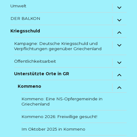
Untermenü
Umwelt
anzeigen
Untermenü
DER BALKON
anzeigen
Untermenü
Kriegsschuld
anzeigen
Untermenü
Kampagne: Deutsche Kriegsschuld und
Verpflichtungen gegenüber Griechenland
anzeigen
Untermenü
Öffentlichkeitsarbeit
anzeigen
Untermenü
Unterstützte Orte in GR
anzeigen
Untermenü
Kommeno
anzeigen
Kommeno: Eine NS-Opfergemeinde in
Griechenland
Kommeno 2026: Freiwillige gesucht!
Im Oktober 2025 in Kommeno