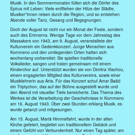
Musik. In den Sommermonaten füllen sich die Dörfer des
Epirus mit Leben: Viele entfliehen der Hitze der Städte,
Musiker*innen reisen durch die Region, und so entstehen
Abende voller Tanz, Gesang und Begegnungen.
Doch der August ist nicht nur ein Monat der Feste, sondern
auch des Erinnerns. Wenige Tage vor dem Jahrestag des
Massakers von 1943, am 9. August, veranstaltete der
Kulturverein ein Gedenkkonzert. Junge Menschen aus
Kommeno und den umliegenden Orten hatten sich
wochenlang vorbereitet: Sie spielten traditionelle
Volkslieder, sangen und traten gemeinsam mit einem
Kinderchor auf. Unterstützt wurden sie von Dimitra Vlachou,
einem engagierten Mitglied des Kulturvereins, sowie einer
Musiklehrerin aus Arta. Für das Konzert schuf Amar Bašić
ein Triptychon, das auf der Bühne ausgestellt wurde und
den Abend mit visueller Tiefe bereicherte. Das Thema des
Werkes ist die Verarbeitung der Geschehnisse in Kommeno
am 16. August 1943. Über zwei Stunden erklang Musik, es
wurde getanzt und mitgesungen.
Am 15. August, Mariä Himmelfahrt, wurde in der alten
Kirche gefeiert, begleitet von traditionellem Gebäck und
einem Gefühl von Verbundenheit. Nur einen Tag später, am