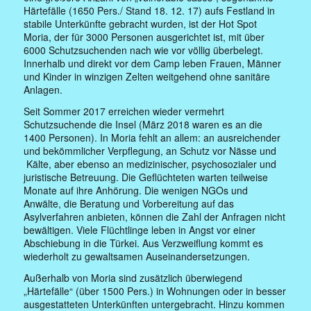
Härtefälle (1650 Pers./ Stand 18. 12. 17) aufs Festland in
stabile Unterkünfte gebracht wurden, ist der Hot Spot
Moria, der für 3000 Personen ausgerichtet ist, mit über
6000 Schutzsuchenden nach wie vor völlig überbelegt.
Innerhalb und direkt vor dem Camp leben Frauen, Männer
und Kinder in winzigen Zelten weitgehend ohne sanitäre
Anlagen.
Seit Sommer 2017 erreichen wieder vermehrt
Schutzsuchende die Insel (März 2018 waren es an die
1400 Personen). In Moria fehlt an allem: an ausreichender
und bekömmlicher Verpflegung, an Schutz vor Nässe und
Kälte, aber ebenso an medizinischer, psychosozialer und
juristische Betreuung. Die Geflüchteten warten teilweise
Monate auf ihre Anhörung. Die wenigen NGOs und
Anwälte, die Beratung und Vorbereitung auf das
Asylverfahren anbieten, können die Zahl der Anfragen nicht
bewältigen. Viele Flüchtlinge leben in Angst vor einer
Abschiebung in die Türkei. Aus Verzweiflung kommt es
wiederholt zu gewaltsamen Auseinandersetzungen.
Außerhalb von Moria sind zusätzlich überwiegend
„Härtefälle“ (über 1500 Pers.) in Wohnungen oder in besser
ausgestatteten Unterkünften untergebracht. Hinzu kommen