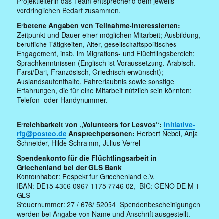
Projektleiterin das Team entsprechend dem jeweils
vordringlichen Bedarf zusammen.
Erbetene Angaben von Teilnahme-Interessierten:
Zeitpunkt und Dauer einer möglichen Mitarbeit; Ausbildung,
berufliche Tätigkeiten, Alter, gesellschaftspolitisches
Engagement, insb. im Migrations- und Flüchtlingsbereich;
Sprachkenntnissen (Englisch ist Voraussetzung, Arabisch,
Farsi/Dari, Französisch, Griechisch erwünscht);
Auslandsaufenthalte, Fahrerlaubnis sowie sonstige
Erfahrungen, die für eine Mitarbeit nützlich sein könnten;
Telefon- oder Handynummer.
Erreichbarkeit von „Volunteers for Lesvos“
:
Initiative-
rfg@posteo.de
Ansprechpersonen:
Herbert Nebel, Anja
Schneider, Hilde Schramm, Julius Verrel
Spendenkonto für die Flüchtlingsarbeit in
Griechenland
bei der GLS Bank
Kontoinhaber: Respekt für Griechenland e.V.
IBAN: DE15 4306 0967 1175 7746 02, BIC: GENO DE M 1
GLS
Steuernummer: 27 / 676/ 52054 Spendenbescheinigungen
werden bei Angabe von Name und Anschrift ausgestellt.