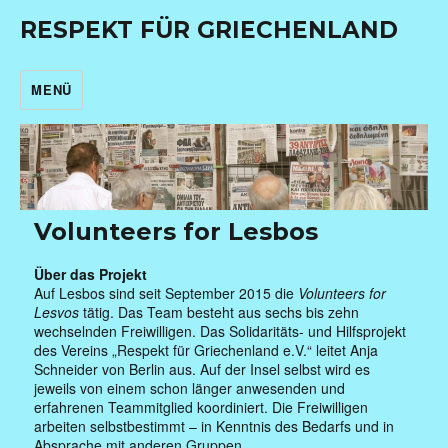
RESPEKT FÜR GRIECHENLAND
MENÜ
Volunteers for Lesbos
Über das Projekt
Auf Lesbos sind seit September 2015 die
Volunteers for
Lesvos
tätig. Das Team besteht aus sechs bis zehn
wechselnden Freiwilligen. Das Solidaritäts- und Hilfsprojekt
des Vereins „Respekt für Griechenland e.V.“ leitet Anja
Schneider von Berlin aus. Auf der Insel selbst wird es
jeweils von einem schon länger anwesenden und
erfahrenen Teammitglied koordiniert. Die Freiwilligen
arbeiten selbstbestimmt – in Kenntnis des Bedarfs und in
Absprache mit anderen Gruppen.