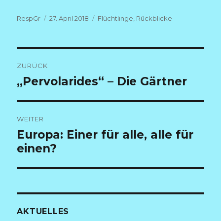
Autor
Veröffentlicht
Kategorien
RespGr
27. April 2018
Flüchtlinge
,
Rückblicke
am
Beitragsnavigation
ZURÜCK
Vorheriger
„Pervolarides“ – Die Gärtner
Beitrag:
WEITER
Nächster
Europa: Einer für alle, alle für
Beitrag:
einen?
AKTUELLES