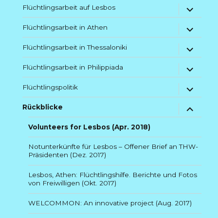
Untermenü
Flüchtlingsarbeit auf Lesbos
anzeigen
Untermenü
Flüchtlingsarbeit in Athen
anzeigen
Untermenü
Flüchtlingsarbeit in Thessaloniki
anzeigen
Untermenü
Flüchtlingsarbeit in Philippiada
anzeigen
Untermenü
Flüchtlingspolitik
anzeigen
Untermenü
Rückblicke
anzeigen
Volunteers for Lesbos (Apr. 2018)
Notunterkünfte für Lesbos – Offener Brief an THW-
Präsidenten (Dez. 2017)
Lesbos, Athen: Flüchtlingshilfe. Berichte und Fotos
von Freiwilligen (Okt. 2017)
WELCOMMON: An innovative project (Aug. 2017)