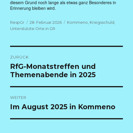
diesem Grund noch lange als etwas ganz Besonderes in
Erinnerung bleiben wird.
Autor
Veröffentlicht
Kategorien
RespGr
28. Februar 2026
Kommeno
,
Kriegsschuld
,
am
Unterstützte Orte in GR
Beitragsnavigation
ZURÜCK
Vorheriger
RfG-Monatstreffen und
Beitrag:
Themenabende in 2025
WEITER
Nächster
Im August 2025 in Kommeno
Beitrag: