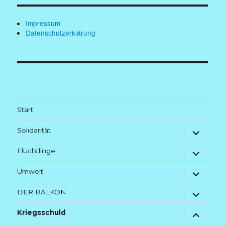
Impressum
Datenschutzerklärung
Start
Untermenü
Solidarität
anzeigen
Untermenü
Flüchtlinge
anzeigen
Untermenü
Umwelt
anzeigen
Untermenü
DER BALKON
anzeigen
Untermenü
Kriegsschuld
anzeigen