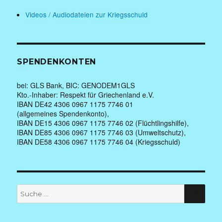
Videos / Audiodateien zur Kriegsschuld
SPENDENKONTEN
bei: GLS Bank, BIC: GENODEM1GLS
Kto.-Inhaber: Respekt für Griechenland e.V.
IBAN DE42 4306 0967 1175 7746 01
(allgemeines Spendenkonto),
IBAN DE15 4306 0967 1175 7746 02 (Flüchtlingshilfe),
IBAN DE85 4306 0967 1175 7746 03 (Umweltschutz),
IBAN DE58 4306 0967 1175 7746 04 (Kriegsschuld)
Suche
SUC
nach: