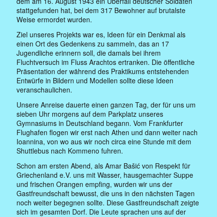
dem am 16. August 1943 ein Überfall deutscher Soldaten
stattgefunden hat, bei dem 317 Bewohner auf brutalste
Weise ermordet wurden.
Ziel unseres Projekts war es, Ideen für ein Denkmal als
einen Ort des Gedenkens zu sammeln, das an 17
Jugendliche erinnern soll, die damals bei ihrem
Fluchtversuch im Fluss Arachtos ertranken. Die öffentliche
Präsentation der während des Praktikums entstehenden
Entwürfe in Bildern und Modellen sollte diese Ideen
veranschaulichen.
Unsere Anreise dauerte einen ganzen Tag, der für uns um
sieben Uhr morgens auf dem Parkplatz unseres
Gymnasiums in Deutschland begann. Vom Frankfurter
Flughafen flogen wir erst nach Athen und dann weiter nach
Ioannina, von wo aus wir noch circa eine Stunde mit dem
Shuttlebus nach Kommeno fuhren.
Schon am ersten Abend, als Amar Bašić von Respekt für
Griechenland e.V. uns mit Wasser, hausgemachter Suppe
und frischen Orangen empfing, wurden wir uns der
Gastfreundschaft bewusst, die uns in den nächsten Tagen
noch weiter begegnen sollte. Diese Gastfreundschaft zeigte
sich im gesamten Dorf. Die Leute sprachen uns auf der