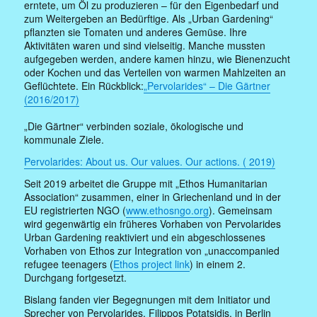
erntete, um Öl zu produzieren – für den Eigenbedarf und
zum Weitergeben an Bedürftige.
Als „Urban Gardening“
pflanzten sie Tomaten und anderes Gemüse. Ihre
Aktivitäten waren und sind vielseitig. Manche mussten
aufgegeben werden, andere kamen hinzu, wie Bienenzucht
oder Kochen und das Verteilen von warmen Mahlzeiten an
Geflüchtete. Ein Rückblick:
„Pervolarides“ – Die Gärtner
(2016/2017)
„Die Gärtner“ verbinden soziale, ökologische und
kommunale Ziele.
Pervolarides: About us. Our values. Our actions. ( 2019)
Seit 2019 arbeitet die Gruppe mit „Ethos Humanitarian
Association“ zusammen, einer in Griechenland und in der
EU registrierten NGO (
www.ethosngo.or
g
). Gemeinsam
wird gegenwärtig ein früheres Vorhaben von Pervolarides
Urban Gardening reaktiviert und ein abgeschlossenes
Vorhaben von Ethos zur Integration von „unaccompanied
refugee teenagers (
Ethos project link
) in einem 2.
Durchgang fortgesetzt.
Bislang fanden vier Begegnungen mit dem Initiator und
Sprecher von Pervolarides, Filippos Potatsidis, in Berlin