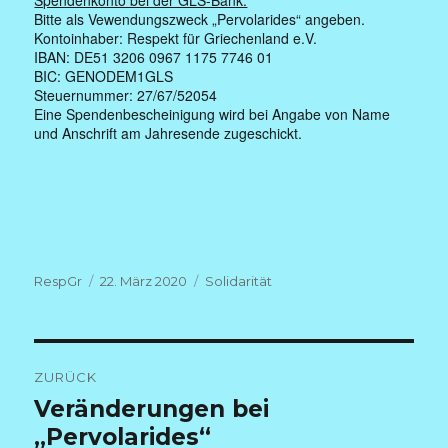
Bitte als Vewendungszweck „Pervolarides“ angeben.
Kontoinhaber: Respekt für Griechenland e.V.
IBAN: DE51 3206 0967 1175 7746 01
BIC: GENODEM1GLS
Steuernummer: 27/67/52054
Eine Spendenbescheinigung wird bei Angabe von Name
und Anschrift am Jahresende zugeschickt.
Autor
Veröffentlicht
Kategorien
RespGr
22. März 2020
Solidarität
am
Beitragsnavigation
ZURÜCK
Vorheriger
Veränderungen bei
Beitrag:
„Pervolarides“