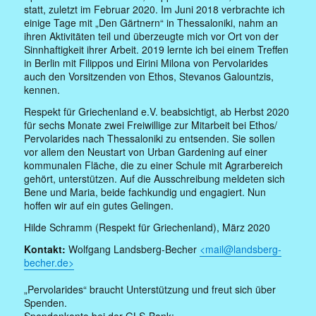
statt, zuletzt im Februar 2020. Im Juni 2018 verbrachte ich
einige Tage mit „Den Gärtnern“ in Thessaloniki, nahm an
ihren Aktivitäten teil und überzeugte mich vor Ort von der
Sinnhaftigkeit ihrer Arbeit. 2019 lernte ich bei einem Treffen
in Berlin mit Filippos und Eirini Milona von Pervolarides
auch den Vorsitzenden von Ethos, Stevanos Galountzis,
kennen.
Respekt für Griechenland e.V. beabsichtigt, ab Herbst 2020
für sechs Monate zwei Freiwillige zur Mitarbeit bei Ethos/
Pervolarides nach Thessaloniki zu entsenden. Sie sollen
vor allem den Neustart von Urban Gardening auf einer
kommunalen Fläche, die zu einer Schule mit Agrarbereich
gehört, unterstützen. Auf die Ausschreibung meldeten sich
Bene und Maria, beide fachkundig und engagiert. Nun
hoffen wir auf ein gutes Gelingen.
Hilde Schramm (Respekt für Griechenland), März 2020
Kontakt:
Wolfgang Landsberg-Becher
<mail@landsberg-
becher.de>
„Pervolarides“ braucht Unterstützung und freut sich über
Spenden.
Spendenkonto bei der GLS-Bank: