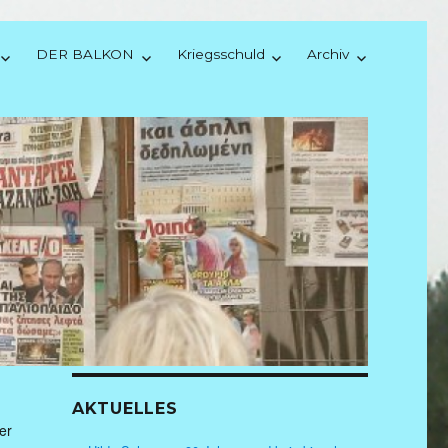
DER BALKON
Kriegsschuld
Archiv
AKTUELLES
er