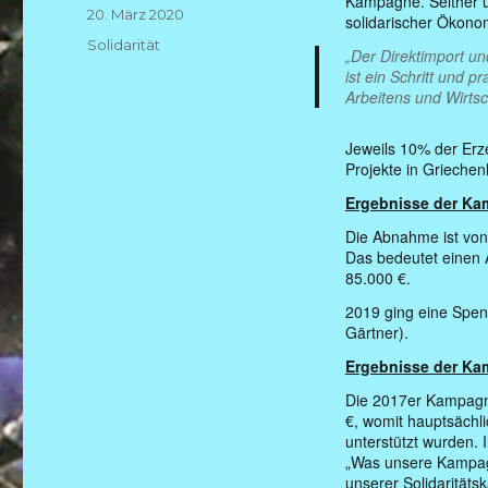
Kampagne. Seither un
Veröffentlicht
20. März 2020
solidarischer Ökono
am
Kategorien
Solidarität
„Der Direktimport u
ist ein Schritt und 
Arbeitens und Wirtsc
Jeweils 10% der Erz
Projekte in Griechen
Ergebnisse der K
Die Abnahme ist von
Das bedeutet einen 
85.000 €.
2019 ging eine Spend
Gärtner).
Ergebnisse der K
Die 2017er Kampagn
€, womit hauptsächl
unterstützt wurden. I
„Was unsere Kampagn
unserer Solidarität