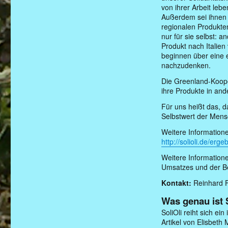
von ihrer Arbeit leb
Außerdem sei ihnen 
regionalen Produkte
nur für sie selbst: a
Produkt nach Italien 
beginnen über eine 
nachzudenken.
Die Greenland-Koope
ihre Produkte in an
Für uns heißt das, 
Selbstwert der Mens
Weitere Information
http://solioli.de/er
Weitere Informatione
Umsatzes und der B
Kontakt:
Reinhard F
Was genau ist 
SoliOli reiht sich ei
Artikel von Elisbet