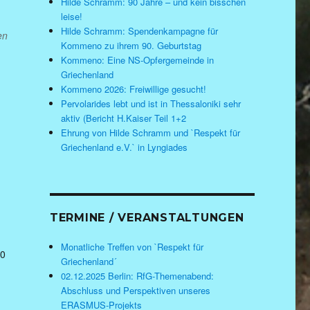
Hilde Schramm: 90 Jahre – und kein bisschen
leise!
Hilde Schramm: Spendenkampagne für
en
Kommeno zu ihrem 90. Geburtstag
Kommeno: Eine NS-Opfergemeinde in
Griechenland
Kommeno 2026: Freiwillige gesucht!
Pervolarides lebt und ist in Thessaloniki sehr
aktiv (Bericht H.Kaiser Teil 1+2
Ehrung von Hilde Schramm und `Respekt für
Griechenland e.V.` in Lyngiades
TERMINE / VERANSTALTUNGEN
Monatliche Treffen von `Respekt für
00
Griechenland´
02.12.2025 Berlin: RfG-Themenabend:
Abschluss und Perspektiven unseres
ERASMUS-Projekts