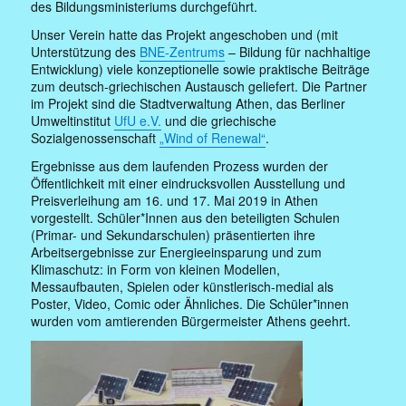
des Bildungsministeriums durchgeführt.
Unser Verein hatte das Projekt angeschoben und (mit
Unterstützung des
BNE-Zentrums
– Bildung für nachhaltige
Entwicklung) viele konzeptionelle sowie praktische Beiträge
zum deutsch-griechischen Austausch geliefert. Die Partner
im Projekt sind die Stadtverwaltung Athen, das Berliner
Umweltinstitut
UfU e.V.
und die griechische
Sozialgenossenschaft
„Wind of Renewal“
.
Ergebnisse aus dem laufenden Prozess wurden der
Öffentlichkeit mit einer eindrucksvollen Ausstellung und
Preisverleihung am 16. und 17. Mai 2019 in Athen
vorgestellt. Schüler*Innen aus den beteiligten Schulen
(Primar- und Sekundarschulen) präsentierten ihre
Arbeitsergebnisse zur Energieeinsparung und zum
Klimaschutz: in Form von kleinen Modellen,
Messaufbauten, Spielen oder künstlerisch-medial als
Poster, Video, Comic oder Ähnliches. Die Schüler*innen
wurden vom amtierenden Bürgermeister Athens geehrt.