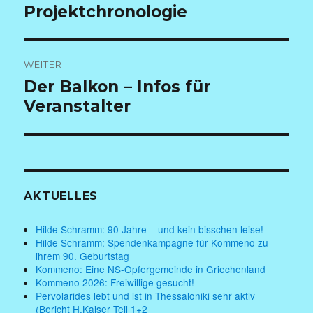
Beitrag:
Projektchronologie
WEITER
Nächster
Der Balkon – Infos für
Beitrag:
Veranstalter
AKTUELLES
Hilde Schramm: 90 Jahre – und kein bisschen leise!
Hilde Schramm: Spendenkampagne für Kommeno zu
ihrem 90. Geburtstag
Kommeno: Eine NS-Opfergemeinde in Griechenland
Kommeno 2026: Freiwillige gesucht!
Pervolarides lebt und ist in Thessaloniki sehr aktiv
(Bericht H.Kaiser Teil 1+2