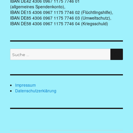
IBAN DE42 4306 0967 1175 7746 01
(allgemeines Spendenkonto),
IBAN DE15 4306 0967 1175 7746 02 (Flüchtlingshilfe),
IBAN DE85 4306 0967 1175 7746 03 (Umweltschutz),
IBAN DE58 4306 0967 1175 7746 04 (Kriegsschuld)
Suche
SUC
nach:
Impressum
Datenschutzerklärung