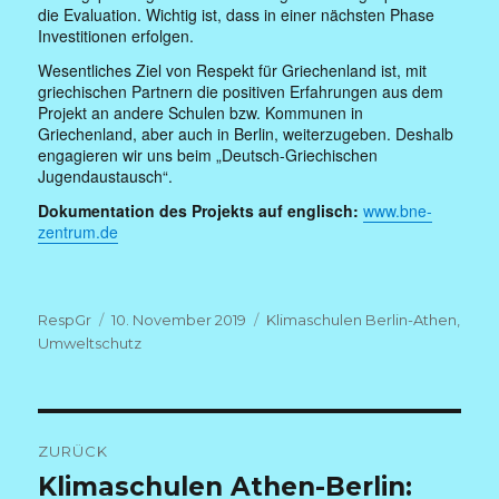
die Evaluation. Wichtig ist, dass in einer nächsten Phase
Investitionen erfolgen.
Wesentliches Ziel von Respekt für Griechenland ist, mit
griechischen Partnern die positiven Erfahrungen aus dem
Projekt an andere Schulen bzw. Kommunen in
Griechenland, aber auch in Berlin, weiterzugeben. Deshalb
engagieren wir uns beim „Deutsch-Griechischen
Jugendaustausch“.
Dokumentation des Projekts auf englisch:
www.bne-
zentrum.de
Autor
Veröffentlicht
Kategorien
RespGr
10. November 2019
Klimaschulen Berlin-Athen
,
am
Umweltschutz
Beitragsnavigation
ZURÜCK
Vorheriger
Klimaschulen Athen-Berlin: