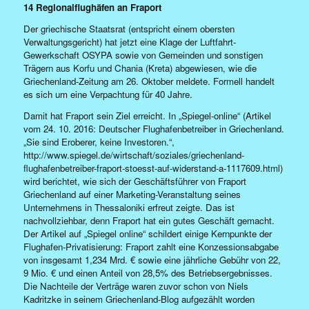
14 Regionalflughäfen an Fraport
Der griechische Staatsrat (entspricht einem obersten
Verwaltungsgericht) hat jetzt eine Klage der Luftfahrt-
Gewerkschaft OSYPA sowie von Gemeinden und sonstigen
Trägern aus Korfu und Chania (Kreta) abgewiesen, wie die
Griechenland-Zeitung am 26. Oktober meldete. Formell handelt
es sich um eine Verpachtung für 40 Jahre.
Damit hat Fraport sein Ziel erreicht. In „Spiegel-online“ (Artikel
vom 24. 10. 2016: Deutscher Flughafenbetreiber in Griechenland.
„Sie sind Eroberer, keine Investoren.“,
http://www.spiegel.de/wirtschaft/soziales/griechenland-
flughafenbetreiber-fraport-stoesst-auf-widerstand-a-1117609.html)
wird berichtet, wie sich der Geschäftsführer von Fraport
Griechenland auf einer Marketing-Veranstaltung seines
Unternehmens in Thessaloniki erfreut zeigte. Das ist
nachvollziehbar, denn Fraport hat ein gutes Geschäft gemacht.
Der Artikel auf „Spiegel online“ schildert einige Kernpunkte der
Flughafen-Privatisierung: Fraport zahlt eine Konzessionsabgabe
von insgesamt 1,234 Mrd. € sowie eine jährliche Gebühr von 22,
9 Mio. € und einen Anteil von 28,5% des Betriebsergebnisses.
Die Nachteile der Verträge waren zuvor schon von Niels
Kadritzke in seinem Griechenland-Blog aufgezählt worden