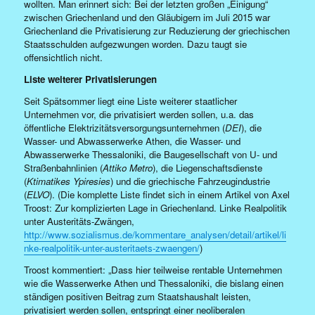
wollten. Man erinnert sich: Bei der letzten großen „Einigung“
zwischen Griechenland und den Gläubigern im Juli 2015 war
Griechenland die Privatisierung zur Reduzierung der griechischen
Staatsschulden aufgezwungen worden. Dazu taugt sie
offensichtlich nicht.
Liste weiterer Privatisierungen
Seit Spätsommer liegt eine Liste weiterer staatlicher
Unternehmen vor, die privatisiert werden sollen, u.a. das
öffentliche Elektrizitätsversorgungsunternehmen (
DEI
), die
Wasser- und Abwasserwerke Athen, die Wasser- und
Abwasserwerke Thessaloniki, die Baugesellschaft von U- und
Straßenbahnlinien (
Attiko Metro
), die Liegenschaftsdienste
(
Ktimatikes Ypiresies
) und die griechische Fahrzeugindustrie
(
ELVO
). (Die komplette Liste findet sich in einem Artikel von Axel
Troost: Zur komplizierten Lage in Griechenland. Linke Realpolitik
unter Austeritäts-Zwängen,
http://www.sozialismus.de/kommentare_analysen/detail/artikel/li
nke-realpolitik-unter-austeritaets-zwaengen/
)
Troost kommentiert: „Dass hier teilweise rentable Unternehmen
wie die Wasserwerke Athen und Thessaloniki, die bislang einen
ständigen positiven Beitrag zum Staatshaushalt leisten,
privatisiert werden sollen, entspringt einer neoliberalen