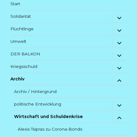
Start
Untermenü
Solidarität
anzeigen
Untermenü
Flüchtlinge
anzeigen
Untermenü
Umwelt
anzeigen
Untermenü
DER BALKON
anzeigen
Untermenü
Kriegsschuld
anzeigen
Untermenü
Archiv
anzeigen
Archiv / Hintergrund
Untermenü
politische Entwicklung
anzeigen
Untermenü
Wirtschaft und Schuldenkrise
anzeigen
Alexis Tsipras zu Corona-Bonds