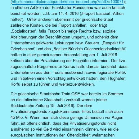
(
http://monde-diplomatique.de/shop_content.php?coID=100071
);
in etlichen Artikeln der Frankfurter Rundschau war auch kritisch
berichtet worden, z.B. am 14. 4. 2016 („Fraport kassiert, Athen
haftet“). Unter anderem übernimmt der griechische Staat
zahlreiche Kosten, die bei Fraport anfallen, oder trägt
„Sozialkosten“, falls Fraport bisherige Rechte bzw. soziale
Absicherungen der Beschäftigten umgeht, und schenkt dem
Unternehmen geldwerte Leistungen bzw. Steuern. „Respekt für
Griechenland“ und das „Berliner Bündnis Griechenlandsolidarität“
hatten in einer gemeinsamen Veranstaltung am 1. Juli 2016
kritisch über die Privatisierung der Flughäfen informiert. Der live
zugeschaltete Bürgermeister Korfus hatte damals berichtet, dass
Unternehmen aus dem Tourismusbereich sowie regionale Politik
und Initiativen einen Vorschlag entwickelt hatten, den Flughafen
Korfu selbst zu führen und weiterzuentwickeln.
Die griechische Staatsbahn Train-OSE war bereits im Sommer
an die italienische Staatsbahn verkauft worden (siehe
Süddeutsche Zeitung 15. Juli 2016). Der dem
Privatisierungsfonds zugutekommende Erlös beläuft sich auch
45 Mio. €. Wenn man sich diese geringe Dimension vor Augen
führt, ist offensichtlich, dass der Privatisierungsfonds nicht
annähernd so viel Geld wird einsammeln können, wie es die
europäischen Institutionen der Öffentlichkeit weismachen