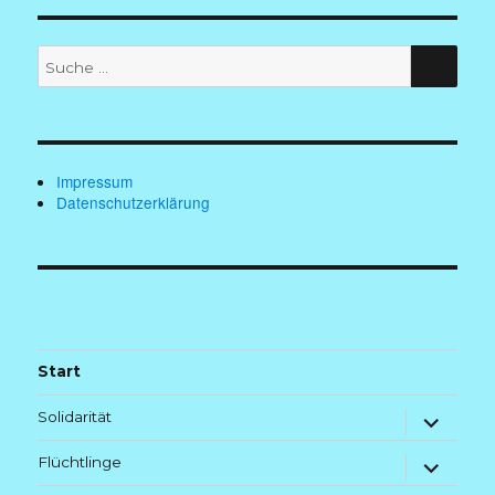
Suche
SUC
nach:
Impressum
Datenschutzerklärung
Start
Untermenü
Solidarität
anzeigen
Untermenü
Flüchtlinge
anzeigen