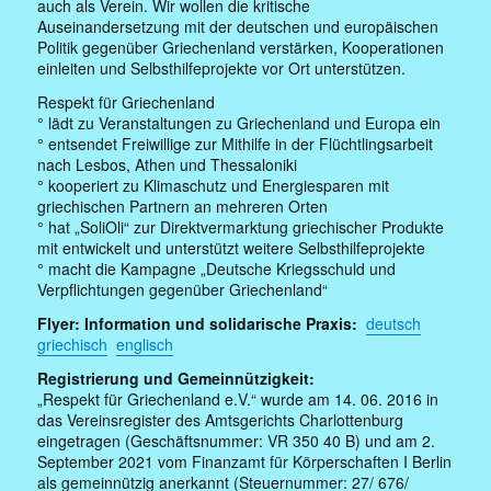
auch als Verein. Wir wollen die kritische
Auseinandersetzung mit der deutschen und europäischen
Politik gegenüber Griechenland verstärken, Kooperationen
einleiten und Selbsthilfeprojekte vor Ort unterstützen.
Respekt für Griechenland
° lädt zu Veranstaltungen zu Griechenland und Europa ein
° entsendet Freiwillige zur Mithilfe in der Flüchtlingsarbeit
nach Lesbos, Athen und Thessaloniki
° kooperiert zu Klimaschutz und Energiesparen mit
griechischen Partnern an mehreren Orten
° hat „SoliOli“ zur Direktvermarktung griechischer Produkte
mit entwickelt und unterstützt weitere Selbsthilfeprojekte
° macht die Kampagne „Deutsche Kriegsschuld und
Verpflichtungen gegenüber Griechenland“
Flyer: Information und solidarische Praxis:
deutsch
griechisch
englisch
Registrierung und Gemeinnützigkeit:
„Respekt für Griechenland e.V.“ wurde am 14. 06. 2016 in
das Vereinsregister des Amtsgerichts Charlottenburg
eingetragen (Geschäftsnummer: VR 350 40 B) und am 2.
September 2021 vom Finanzamt für Körperschaften I Berlin
als gemeinnützig anerkannt (Steuernummer: 27/ 676/