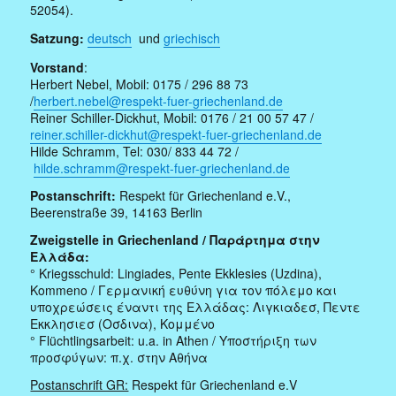
52054).
Satzung:
deutsch
und
griechisch
Vorstand
:
Herbert Nebel, Mobil: 0175 / 296 88 73
/
herbert.nebel@respekt-fuer-griechenland.de
Reiner Schiller-Dickhut, Mobil: 0176 / 21 00 57 47 /
reiner.schiller-dickhut@respekt-fuer-griechenland.de
Hilde Schramm, Tel: 030/ 833 44 72 /
hilde.schramm@respekt-fuer-griechenland.de
Postanschrift:
Respekt für Griechenland e.V.,
Beerenstraße 39, 14163 Berlin
Zweigstelle in Griechenland / Παράρτημα στην
Ελλάδα:
° Kriegsschuld: Lingiades, Pente Ekklesies (Uzdina),
Kommeno / Γερμανική ευθύνη για τον πόλεμο και
υποχρεώσεις έναντι της Ελλάδας: Λιγκιαδεσ, Πεντε
Εκκλησιεσ (Οσδινα), Κομμένο
° Flüchtlingsarbeit: u.a. in Athen / Υποστήριξη των
προσφύγων: π.χ. στην Αθήνα
Postanschrift GR:
Respekt für Griechenland e.V