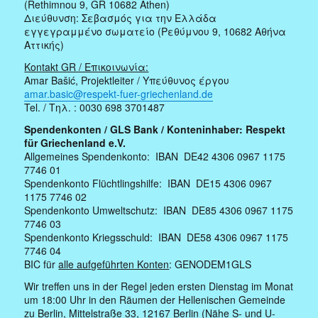
(Rethimnou 9, GR 10682 Athen)
Διεύθυνση: Σεβασμός για την Ελλάδα
εγγεγραμμένο σωματείο (Ρεθύμνου 9, 10682 Αθήνα
Αττικής)
Kontakt GR / Επικοινωνία:
Amar Bašić, Projektleiter / Υπεύθυνος έργου
amar.basic@respekt-fuer-griechenland.de
Tel. / Τηλ. : 0030 698 3701487
Spendenkonten / GLS Bank / Konteninhaber: Respekt
für Griechenland e.V.
Allgemeines Spendenkonto: IBAN DE42 4306 0967 1175
7746 01
Spendenkonto Flüchtlingshilfe: IBAN DE15 4306 0967
1175 7746 02
Spendenkonto Umweltschutz: IBAN DE85 4306 0967 1175
7746 03
Spendenkonto Kriegsschuld: IBAN DE58 4306 0967 1175
7746 04
BIC für
alle aufgeführten Konten
: GENODEM1GLS
Wir treffen uns in der Regel jeden ersten Dienstag im Monat
um 18:00 Uhr in den Räumen der Hellenischen Gemeinde
zu Berlin, Mittelstraße 33, 12167 Berlin (Nähe S- und U-