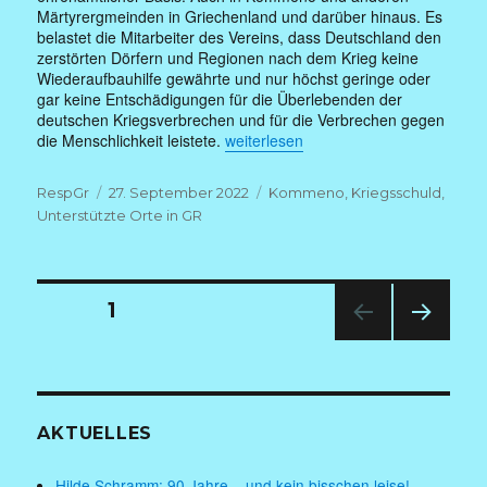
Märtyrergmeinden in Griechenland und darüber hinaus. Es
belastet die Mitarbeiter des Vereins, dass Deutschland den
zerstörten Dörfern und Regionen nach dem Krieg keine
Wiederaufbauhilfe gewährte und nur höchst geringe oder
gar keine Entschädigungen für die Überlebenden der
deutschen Kriegsverbrechen und für die Verbrechen gegen
„Interview mit Amar Basic zum Gede
die Menschlichkeit leistete.
weiterlesen
Autor
Veröffentlicht
Kategorien
RespGr
27. September 2022
Kommeno
,
Kriegsschuld
,
am
Unterstützte Orte in GR
Seitennummerierung
SEITE
1
der
NÄC
HSTE
Beiträge
SEIT
E
AKTUELLES
Hilde Schramm: 90 Jahre – und kein bisschen leise!