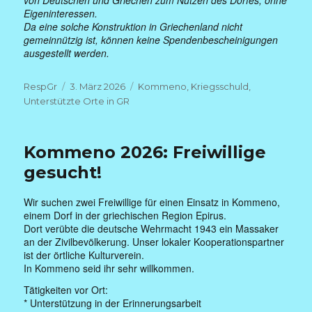
von Deutschen und Griechen zum Nutzen des Dorfes, ohne
Eigeninteressen.
Da eine solche Konstruktion in Griechenland nicht
gemeinnützig ist, können keine Spendenbescheinigungen
ausgestellt werden.
Autor
Veröffentlicht
Kategorien
RespGr
3. März 2026
Kommeno
,
Kriegsschuld
,
am
Unterstützte Orte in GR
Kommeno 2026: Freiwillige
gesucht!
Wir suchen zwei Freiwillige für einen Einsatz in Kommeno,
einem Dorf in der griechischen Region Epirus.
Dort verübte die deutsche Wehrmacht 1943 ein Massaker
an der Zivilbevölkerung. Unser lokaler Kooperationspartner
ist der örtliche Kulturverein.
In Kommeno seid ihr sehr willkommen.
Tätigkeiten vor Ort:
* Unterstützung in der Erinnerungsarbeit