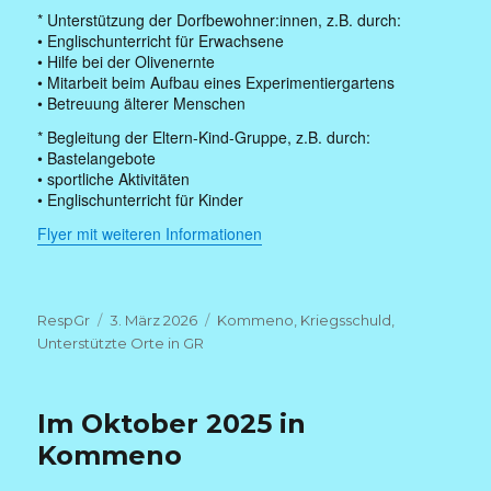
* Unterstützung der Dorfbewohner:innen, z.B. durch:
• Englischunterricht für Erwachsene
• Hilfe bei der Olivenernte
• Mitarbeit beim Aufbau eines Experimentiergartens
• Betreuung älterer Menschen
* Begleitung der Eltern-Kind-Gruppe, z.B. durch:
• Bastelangebote
• sportliche Aktivitäten
• Englischunterricht für Kinder
Flyer mit weiteren Informationen
Autor
Veröffentlicht
Kategorien
RespGr
3. März 2026
Kommeno
,
Kriegsschuld
,
am
Unterstützte Orte in GR
Im Oktober 2025 in
Kommeno