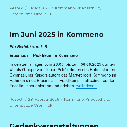
Autor
Veröffentlicht
Kategorien
RespGr
1. März 2026
Kommeno
,
Kriegsschuld
,
am
Unterstützte Orte in GR
Im Juni 2025 in Kommeno
Ein Bericht von L.R.
Erasmus+ – Praktikum in Kommeno
In den zehn Tagen vom 28.05. bis zum 06.06.2025 durften
wir als Gruppe von sieben Schülerinnen des Hohenstaufen-
Gymnasiums Kaiserslautern das Märtyrerdorf Kommeno im
Rahmen eines Erasmus+ – Praktikums in all seinen bunten
„Im Juni 2025 in Kommeno“
Facetten kennenlernen und erleben.
weiterlesen
Autor
Veröffentlicht
Kategorien
RespGr
28. Februar 2026
Kommeno
,
Kriegsschuld
,
am
Unterstützte Orte in GR
Gedenkveranstaltungen