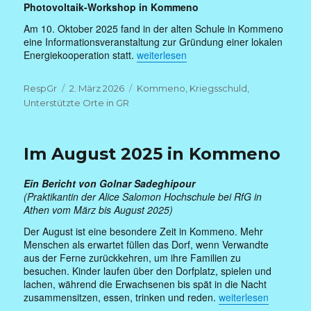
Photovoltaik-Workshop in Kommeno
Am 10. Oktober 2025 fand in der alten Schule in Kommeno
eine Informationsveranstaltung zur Gründung einer lokalen
„Im Oktober 2025 in Kommeno“
Energiekooperation statt.
weiterlesen
Autor
Veröffentlicht
Kategorien
RespGr
2. März 2026
Kommeno
,
Kriegsschuld
,
am
Unterstützte Orte in GR
Im August 2025 in Kommeno
Ein Bericht von Golnar Sadeghipour
(Praktikantin der Alice Salomon Hochschule bei RfG in
Athen vom März bis August 2025)
Der August ist eine besondere Zeit in Kommeno. Mehr
Menschen als erwartet füllen das Dorf, wenn Verwandte
aus der Ferne zurückkehren, um ihre Familien zu
besuchen. Kinder laufen über den Dorfplatz, spielen und
lachen, während die Erwachsenen bis spät in die Nacht
„Im August 2025 in
zusammensitzen, essen, trinken und reden.
weiterlesen