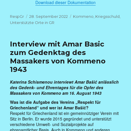
Download dieser Dokumentation
Autor
Veröffentlicht
Kategorien
RespGr
28. September 2022
Kommeno
,
Kriegsschuld
,
am
Unterstützte Orte in GR
Interview mit Amar Basic
zum Gedenktag des
Massakers von Kommeno
1943
Katerina Schismenou interviewt Amar Bašić anlässlich
des Gedenk- und Ehrentages für die Opfer des
Massakers von Kommeno am 16. August 1943
Was ist die Aufgabe des Vereins „Respekt für
Griechenland“ und wer ist Amar Bašić?
Respekt für Griechenland ist ein gemeinnütziger Verein mit
Sitz in Berlin. Er wurde 2015 gegründet und unterstützt
verschiedene Umwelt- und Sozialprojekte auf
ehrenamtlicher Basis. Auch in Kommeno und anderen