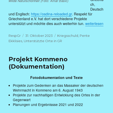
Wilde Naturschönheit (Foto: Amar Basic)
ch,
Deutsch
und Englisch:
https://osdina-reloaded.gr
. Respekt für
Griechenland e.V. hat dort verschiedene Projekte
„Willkommen in Pe
unterstützt und möchte dies auch weiterhin tun.
weiterlesen
Autor
Veröffentlicht
Kategorien
RespGr
31. Oktober 2023
Kriegsschuld
,
Pente
am
Ekklisies
,
Unterstützte Orte in GR
Projekt Kommeno
(Dokumentation)
Fotodokumentation und Texte
Projekte zum Gedenken an das Massaker der deutschen
Wehrmacht in Kommeno am 6. August 1943
Projekte zur nachhaltigen Entwicklung des Ortes in der
Gegenwart
Planungen und Ergebnissse 2021 und 2022