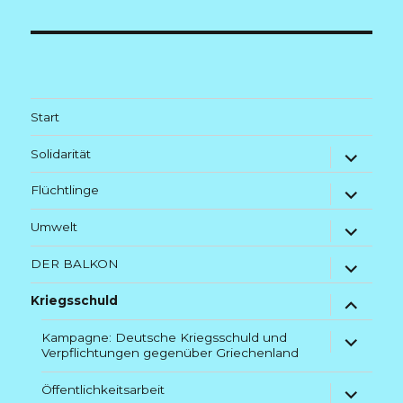
Start
Untermenü
Solidarität
anzeigen
Untermenü
Flüchtlinge
anzeigen
Untermenü
Umwelt
anzeigen
Untermenü
DER BALKON
anzeigen
Untermenü
Kriegsschuld
anzeigen
Untermenü
Kampagne: Deutsche Kriegsschuld und
Verpflichtungen gegenüber Griechenland
anzeigen
Untermenü
Öffentlichkeitsarbeit