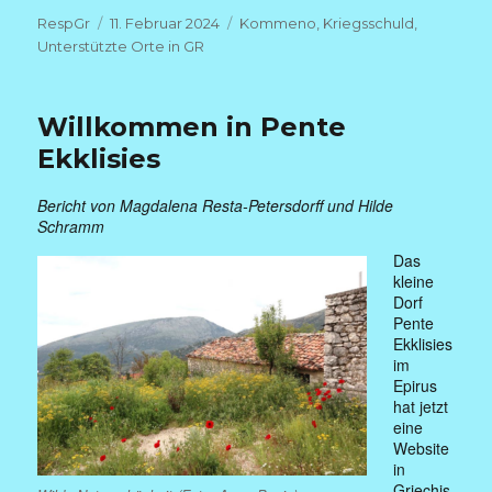
Autor
Veröffentlicht
Kategorien
RespGr
11. Februar 2024
Kommeno
,
Kriegsschuld
,
am
Unterstützte Orte in GR
Willkommen in Pente
Ekklisies
Bericht von Magdalena Resta-Petersdorff und Hilde
Schramm
Das
kleine
Dorf
Pente
Ekklisies
im
Epirus
hat jetzt
eine
Website
in
Griechis