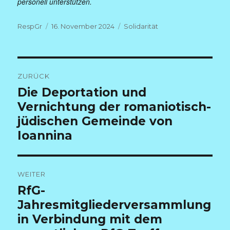
personell unterstützen.
Autor
Veröffentlicht
Kategorien
RespGr
16. November 2024
Solidarität
am
Beitragsnavigation
ZURÜCK
Vorheriger
Die Deportation und
Beitrag:
Vernichtung der romaniotisch-
jüdischen Gemeinde von
Ioannina
WEITER
Nächster
RfG-
Beitrag:
Jahresmitgliederversammlung
in Verbindung mit dem