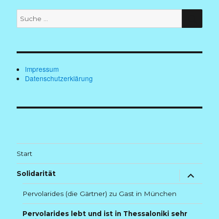
Suche
SUC
nach:
Impressum
Datenschutzerklärung
Start
Untermenü
Solidarität
anzeigen
Pervolarides (die Gärtner) zu Gast in München
Pervolarides lebt und ist in Thessaloniki sehr