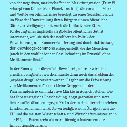
von der negativen, marktschaffenden Marktintegration (Fritz W.
Scharpf vom Kölner Max-Planck-Institut), die vor allem Markt-
und Wettbewerbshindernisse beseitigt, zu einer Sozialunion, die
im Wege der Umverteilung ihren Bürgern/innen öffentliche
Güter zur Verfügung stellt. Auch die Initiative der EU zur
Förderung eines Impfstoffs als globales öffentliches Gut ist
interessant, weil sie sich der neoliberalen Politik der
Schließung
Privatisierung und Kommerzialisierung und damit
der knowledge-commons
entgegenstellt, die die Menschen
(auch in den wohlhabenden Gesellschaften) im Ernstfall ohne
4
Medikamente lässt.
In der Konsequenz dieses Politikwechsels, sollte er wirklich
ernsthaft eingeleitet werden, müsste dann auch das Problem der
„orphan drugs“ adressiert werden. Es geht um die Erforschung
von Medikamenten für (zu) kleine Gruppen, die der
Pharmaindustrie kein lukrative Märkte in Aussicht stellen. Die
hat ihre strategische Entscheidung längst gegroffen und setzt
lieber auf Medikamente gegen Krebs, der in den alternden reichen
Ländern zunehmen wird. Sie verteidigt, wie im Übrigen auch die
EU und die meisten Wissenschafts- und Wirtschaftsministerien in
der EU, das Patentrecht als marktförmiges Instrument der
Innovationsförderung.