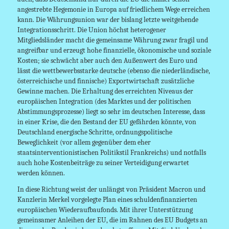
angestrebte Hegemonie in Europa auf friedlichem Wege erreichen
kann. Die Währungsunion war der bislang letzte weitgehende
Integrationsschritt. Die Union höchst heterogener
Mitgliedsländer macht die gemeinsame Währung zwar fragil und
angreifbar und erzeugt hohe finanzielle, ökonomische und soziale
Kosten; sie schwächt aber auch den Außenwert des Euro und
lässt die wettbewerbsstarke deutsche (ebenso die niederländische,
österreichische und finnische) Exportwirtschaft zusätzliche
Gewinne machen. Die Erhaltung des erreichten Niveaus der
europäischen Integration (des Marktes und der politischen
Abstimmungsprozesse) liegt so sehr im deutschen Interesse, dass
in einer Krise, die den Bestand der EU gefährden könnte, von
Deutschland energische Schritte, ordnungspolitische
Beweglichkeit (vor allem gegenüber dem eher
staatsinterventionistischen Politikstil Frankreichs) und notfalls
auch hohe Kostenbeiträge zu seiner Verteidigung erwartet
werden können.
In diese Richtung weist der unlängst von Präsident Macron und
Kanzlerin Merkel vorgelegte Plan eines schuldenfinanzierten
europäischen Wiederaufbaufonds. Mit ihrer Unterstützung
gemeinsamer Anleihen der EU, die im Rahnen des EU Budgets an