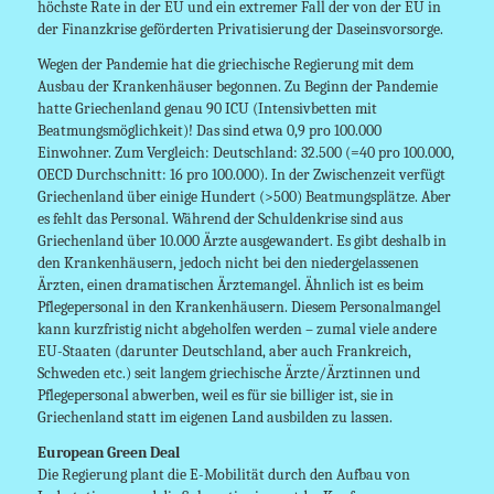
höchste Rate in der EU und ein extremer Fall der von der EU in
der Finanzkrise geförderten Privatisierung der Daseinsvorsorge.
Wegen der Pandemie hat die griechische Regierung mit dem
Ausbau der Krankenhäuser begonnen. Zu Beginn der Pandemie
hatte Griechenland genau 90 ICU (Intensivbetten mit
Beatmungsmöglichkeit)! Das sind etwa 0,9 pro 100.000
Einwohner. Zum Vergleich: Deutschland: 32.500 (=40 pro 100.000,
OECD Durchschnitt: 16 pro 100.000). In der Zwischenzeit verfügt
Griechenland über einige Hundert (>500) Beatmungsplätze. Aber
es fehlt das Personal. Während der Schuldenkrise sind aus
Griechenland über 10.000 Ärzte ausgewandert. Es gibt deshalb in
den Krankenhäusern, jedoch nicht bei den niedergelassenen
Ärzten, einen dramatischen Ärztemangel. Ähnlich ist es beim
Pflegepersonal in den Krankenhäusern. Diesem Personalmangel
kann kurzfristig nicht abgeholfen werden – zumal viele andere
EU-Staaten (darunter Deutschland, aber auch Frankreich,
Schweden etc.) seit langem griechische Ärzte/Ärztinnen und
Pflegepersonal abwerben, weil es für sie billiger ist, sie in
Griechenland statt im eigenen Land ausbilden zu lassen.
European Green Deal
Die Regierung plant die E-Mobilität durch den Aufbau von