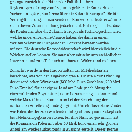
gelangte zurück in die Hände der Politik. In ihrer
Regierungserklärung vom 18. Juni begrüßte die Kanzlerin die
Vorbereitung der „Konferenz über die Zukunft Europas“. Die für
Vertragsänderungen anzuwendende Konventsmethode erwähnte
sie in diesem Zusammenhang jedoch nicht. Gut möglich also, dass
die Konferenz über die Zukunft Europas als Testfeld gesehen wird,
welche Änderungen eine Chance haben, die dann in einem
zweiten Schritt im Europäischen Konvent beraten werden
müssen. Die deutsche Ratspräsidentschaft wird hier vielleicht die
Weichen stellen können. Sie muss aber mit sehr unterschiedlichen
Interessen und zum Teil auch mit hartem Widerstand rechnen.
Zunächst wurde in den Hauptstädten der Mitgliedstaaten
berechnet, was von den angekündigten EU Mitteln zur Erholung
der europäischen Wirtschaft (500 Mrd. Euro Zuschüsse, 250 Mrd.
Euro Kredite) für das eigene Land am Ende (nach Abzug der
einzuzahlenden Eigenmittel) netto herausspringen könnte und
welche Maßstäbe die Kommission bei der Berechnung der
nationalen Anteile zugrunde gelegt hat. Um einflussreiche Länder
wie Polen, die der zu erwartenden Integrationsdynamik skeptisch
bis ablehnend gegenüberstehen, für ihre Pläne zu gewinnen, hat
die Kommission Polen mit über 60 Mrd. Euro einen sehr großen
Anteil am Wiederaufbaufonds in Aussicht gestellt. Dieser Betrag