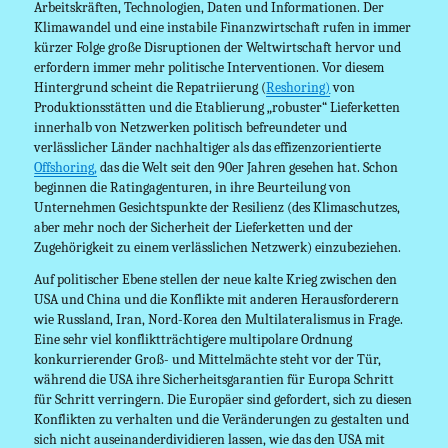
Arbeitskräften, Technologien, Daten und Informationen. Der
Klimawandel und eine instabile Finanzwirtschaft rufen in immer
kürzer Folge große Disruptionen der Weltwirtschaft hervor und
erfordern immer mehr politische Interventionen. Vor diesem
Hintergrund scheint die Repatriierung (
Reshoring)
von
Produktionsstätten und die Etablierung „robuster“ Lieferketten
innerhalb von Netzwerken politisch befreundeter und
verlässlicher Länder nachhaltiger als das effizenzorientierte
Offshoring,
das die Welt seit den 90er Jahren gesehen hat. Schon
beginnen die Ratingagenturen, in ihre Beurteilung von
Unternehmen Gesichtspunkte der Resilienz (des Klimaschutzes,
aber mehr noch der Sicherheit der Lieferketten und der
Zugehörigkeit zu einem verlässlichen Netzwerk) einzubeziehen.
Auf politischer Ebene stellen der neue kalte Krieg zwischen den
USA und China und die Konflikte mit anderen Herausforderern
wie Russland, Iran, Nord-Korea den Multilateralismus in Frage.
Eine sehr viel konfliktträchtigere multipolare Ordnung
konkurrierender Groß- und Mittelmächte steht vor der Tür,
während die USA ihre Sicherheitsgarantien für Europa Schritt
für Schritt verringern. Die Europäer sind gefordert, sich zu diesen
Konflikten zu verhalten und die Veränderungen zu gestalten und
sich nicht auseinanderdividieren lassen, wie das den USA mit