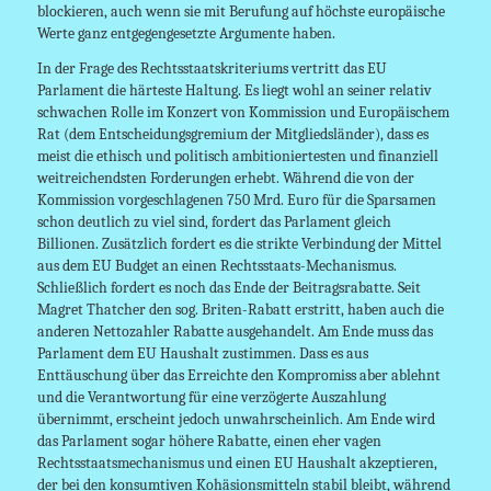
blockieren, auch wenn sie mit Berufung auf höchste europäische
Werte ganz entgegengesetzte Argumente haben.
In der Frage des Rechtsstaatskriteriums vertritt das EU
Parlament die härteste Haltung. Es liegt wohl an seiner relativ
schwachen Rolle im Konzert von Kommission und Europäischem
Rat (dem Entscheidungsgremium der Mitgliedsländer), dass es
meist die ethisch und politisch ambitioniertesten und finanziell
weitreichendsten Forderungen erhebt. Während die von der
Kommission vorgeschlagenen 750 Mrd. Euro für die Sparsamen
schon deutlich zu viel sind, fordert das Parlament gleich
Billionen. Zusätzlich fordert es die strikte Verbindung der Mittel
aus dem EU Budget an einen Rechtsstaats-Mechanismus.
Schließlich fordert es noch das Ende der Beitragsrabatte. Seit
Magret Thatcher den sog. Briten-Rabatt erstritt, haben auch die
anderen Nettozahler Rabatte ausgehandelt. Am Ende muss das
Parlament dem EU Haushalt zustimmen. Dass es aus
Enttäuschung über das Erreichte den Kompromiss aber ablehnt
und die Verantwortung für eine verzögerte Auszahlung
übernimmt, erscheint jedoch unwahrscheinlich. Am Ende wird
das Parlament sogar höhere Rabatte, einen eher vagen
Rechtsstaatsmechanismus und einen EU Haushalt akzeptieren,
der bei den konsumtiven Kohäsionsmitteln stabil bleibt, während