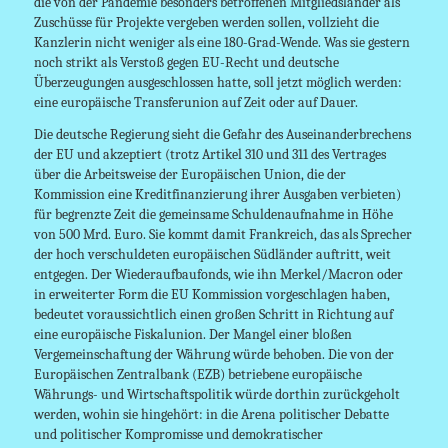
die von der Pandemie besonders betroffenen Mitgliedsländer als
Zuschüsse für Projekte vergeben werden sollen, vollzieht die
Kanzlerin nicht weniger als eine 180-Grad-Wende. Was sie gestern
noch strikt als Verstoß gegen EU-Recht und deutsche
Überzeugungen ausgeschlossen hatte, soll jetzt möglich werden:
eine europäische Transferunion auf Zeit oder auf Dauer.
Die deutsche Regierung sieht die Gefahr des Auseinanderbrechens
der EU und akzeptiert (trotz Artikel 310 und 311 des Vertrages
über die Arbeitsweise der Europäischen Union, die der
Kommission eine Kreditfinanzierung ihrer Ausgaben verbieten)
für begrenzte Zeit die gemeinsame Schuldenaufnahme in Höhe
von 500 Mrd. Euro. Sie kommt damit Frankreich, das als Sprecher
der hoch verschuldeten europäischen Südländer auftritt, weit
entgegen. Der Wiederaufbaufonds, wie ihn Merkel/Macron oder
in erweiterter Form die EU Kommission vorgeschlagen haben,
bedeutet voraussichtlich einen großen Schritt in Richtung auf
eine europäische Fiskalunion. Der Mangel einer bloßen
Vergemeinschaftung der Währung würde behoben. Die von der
Europäischen Zentralbank (EZB) betriebene europäische
Währungs- und Wirtschaftspolitik würde dorthin zurückgeholt
werden, wohin sie hingehört: in die Arena politischer Debatte
und politischer Kompromisse und demokratischer