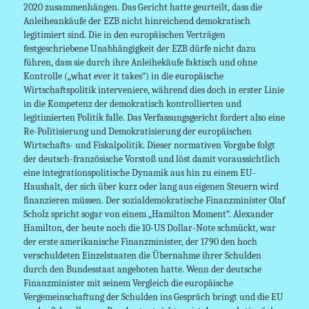
2020 zusammenhängen. Das Gericht hatte geurteilt, dass die
Anleiheankäufe der EZB nicht hinreichend demokratisch
legitimiert sind. Die in den europäischen Verträgen
festgeschriebene Unabhängigkeit der EZB dürfe nicht dazu
führen, dass sie durch ihre Anleihekäufe faktisch und ohne
Kontrolle („what ever it takes“) in die europäische
Wirtschaftspolitik interveniere, während dies doch in erster Linie
in die Kompetenz der demokratisch kontrollierten und
legitimierten Politik falle. Das Verfassungsgericht fordert also eine
Re-Politisierung und Demokratisierung der europäischen
Wirtschafts- und Fiskalpolitik. Dieser normativen Vorgabe folgt
der deutsch-französische Vorstoß und löst damit voraussichtlich
eine integrationspolitische Dynamik aus hin zu einem EU-
Haushalt, der sich über kurz oder lang aus eigenen Steuern wird
finanzieren müssen. Der sozialdemokratische Finanzminister Olaf
Scholz spricht sogar von einem „Hamilton Moment“. Alexander
Hamilton, der heute noch die 10-US Dollar-Note schmückt, war
der erste amerikanische Finanzminister, der 1790 den hoch
verschuldeten Einzelstaaten die Übernahme ihrer Schulden
durch den Bundesstaat angeboten hatte. Wenn der deutsche
Finanzminister mit seinem Vergleich die europäische
Vergemeinschaftung der Schulden ins Gespräch bringt und die EU