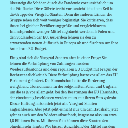
übersteigt die Schäden durch die Pandemie voraussichtlich um
das Fünffache. Diese Offerte treibt voraussichtlich einen Keil in
die Gruppe der Visegrád-Staaten. Denn die anderen Länder der
Gruppe sehen sich weit weniger begünstigt. Sie kritisieren, dass
ihnen bei gleicher Bevölkerungsgröße und vergleichbarem
Inlandsprodukt weniger Mittel zugedacht werden als Polen und
den Südländern der EU. Außerdem lehnen sie den zu
erwartenden neuen Aufbruch in Europa ab und fürchten um ihre
Anteile am EU-Budget.
Einig sind sich die Visegrád-Staaten aber in einer Frage: Sie
lehnen die Verknüpfung von Zahlungen aus dem
Wiederaufbaufonds und dem regulären EU Budget mit Fragen der
Rechtsstaatlichkeit ab. Diese Verknüpfung hatte vor allem das EU
Parlament gefordert. Die Kommission hatte die Forderung
weitgehend übernommen. In der Folge hatten Polen und Ungarn,
um die es ja vor allem geht, bei den Beratungen des EU Haushalts,
der einstimmig beschlossen werden muss, mit ihrem Veto gedroht.
Dieser Haltung haben sich jetzt alle Visegrád-Staaten
angeschlossen. Aber jetzt geht es nicht nur um den Haushalt, jetzt
geht es auch um den Wiederaufbaufonds, insgesamt also um etwa
1,8 Billionen Euro. Mit ihrem Veto können diese Staaten den
ohnehin sehr langen Weg bis zur Auszahlung der Mittel aus dem