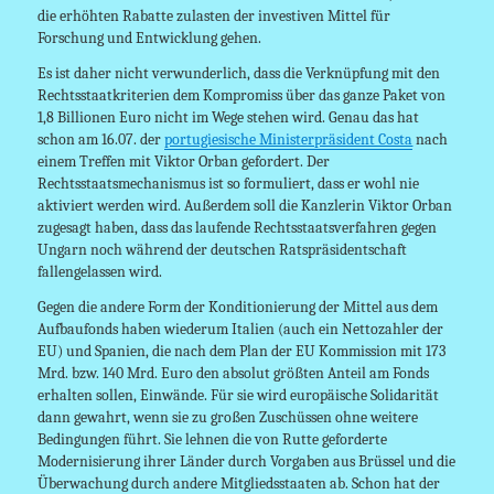
die erhöhten Rabatte zulasten der investiven Mittel für
Forschung und Entwicklung gehen.
Es ist daher nicht verwunderlich, dass die Verknüpfung mit den
Rechtsstaatkriterien dem Kompromiss über das ganze Paket von
1,8 Billionen Euro nicht im Wege stehen wird. Genau das hat
schon am 16.07. der
portugiesische Ministerpräsident Costa
nach
einem Treffen mit Viktor Orban gefordert. Der
Rechtsstaatsmechanismus ist so formuliert, dass er wohl nie
aktiviert werden wird. Außerdem soll die Kanzlerin Viktor Orban
zugesagt haben, dass das laufende Rechtsstaatsverfahren gegen
Ungarn noch während der deutschen Ratspräsidentschaft
fallengelassen wird.
Gegen die andere Form der Konditionierung der Mittel aus dem
Aufbaufonds haben wiederum Italien (auch ein Nettozahler der
EU) und Spanien, die nach dem Plan der EU Kommission mit 173
Mrd. bzw. 140 Mrd. Euro den absolut größten Anteil am Fonds
erhalten sollen, Einwände. Für sie wird europäische Solidarität
dann gewahrt, wenn sie zu großen Zuschüssen ohne weitere
Bedingungen führt. Sie lehnen die von Rutte geforderte
Modernisierung ihrer Länder durch Vorgaben aus Brüssel und die
Überwachung durch andere Mitgliedsstaaten ab. Schon hat der