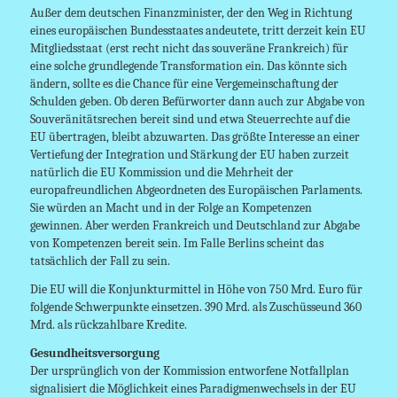
Außer dem deutschen Finanzminister, der den Weg in Richtung
eines europäischen Bundesstaates andeutete, tritt derzeit kein EU
Mitgliedsstaat (erst recht nicht das souveräne Frankreich) für
eine solche grundlegende Transformation ein. Das könnte sich
ändern, sollte es die Chance für eine Vergemeinschaftung der
Schulden geben. Ob deren Befürworter dann auch zur Abgabe von
Souveränitätsrechen bereit sind und etwa Steuerrechte auf die
EU übertragen, bleibt abzuwarten. Das größte Interesse an einer
Vertiefung der Integration und Stärkung der EU haben zurzeit
natürlich die EU Kommission und die Mehrheit der
europafreundlichen Abgeordneten des Europäischen Parlaments.
Sie würden an Macht und in der Folge an Kompetenzen
gewinnen. Aber werden Frankreich und Deutschland zur Abgabe
von Kompetenzen bereit sein. Im Falle Berlins scheint das
tatsächlich der Fall zu sein.
Die EU will die Konjunkturmittel in Höhe von 750 Mrd. Euro für
folgende Schwerpunkte einsetzen. 390 Mrd. als Zuschüsseund 360
Mrd. als rückzahlbare Kredite.
Gesundheitsversorgung
Der ursprünglich von der Kommission entworfene Notfallplan
signalisiert die Möglichkeit eines Paradigmenwechsels in der EU