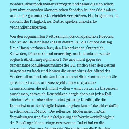
Wiederaufbaufonds weiter verzögern und damit die sich schon
jetzt abzeichnenden ökonomischen Schäden bei den Südländern
und in der gesamten EU erheblich vergrößern. Eile ist geboten, da
verleiht die Fähigkeit, auf Zeit zu spielen, eine starke
Verhandlungsposition.
Von den sogenannten Nettozahlern des europäischen Nordens,
also außer Deutschland (das in diesem Fall die Gruppe der sog.
Neue Hanse verlassen hat) den Niederlanden, Österreich,
Schweden, Dänemark und neuerdings auch Finnland, wurde
sogleich Ablehnung signalisiert. Sie sind nicht gegen die
gemeinsame Schuldenaufnahme der EU, finden aber den Betrag
insgesamt zu hoch und lehnen die Auszahlung der Mittel des
Wiederaufbaufonds als Zuschüsse ohne strikte Kontrollen ab. Sie
sprechen klar aus, um was es geht: eine europäische
Transferunion, die sich nicht wollen – und von der sie bis gestern
annahmen, dass auch Deutschland dergleichen auf jeden Fall
ablehnt. Was sie akzeptieren, sind günstige Kredite, die die
Kommission an die Mitgliedsstaaten geben kann (obwohl es dafür
ja schon den ESM gibt). Die sollen zur Modernisierung der
Verwaltungen und für die Steigerung der Wettbewerbsfähigkeit
der Empfängerländer eingesetzt werden. Dabei haben die
sparsamen Vier zwei Argumente: Sie kritisieren die Kriterien,