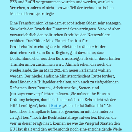
EZB und EuGH vorgenommen wurden und werden, war kein
Versehen, sondern Absicht – es war Teil der technokratischen
Modernisierungsstrategie.
Eine Transferunion käme dem europäischen Süden sehr entgegen.
Sie würde den Druck der Finanzmärkte verringern. Sie wird aber
voraussichtlich den politischen Streit bei den Nettozahlern
erhöhen. Das Kölner Max-Planck-Institut für
Gesellschaftsforschung, der intellektuell redliche Ort der
deutschen Kritik am Euro-Regime, geht davon aus, dass
Deutschland eher aus dem Euro aussteigen als einer dauerhaften
Transferunion zustimmen wird. Ähnlich sehen das auch die
Niederlande, die im März 2021 ein neues Parlament wählen
werden. Der niederländische Ministerpräsident Rutte fordert,
dass Länder, die Hilfsgelder erhalten, sich auch zu tiefgreifenden
Reformen ihrer Renten-, Arbeitsmarkt-, Steuer- und
Justizsysteme verpflichten müssen. „Sie müssen ihr Haus in
Ordnung bringen, damit sie in der nächsten Krise nicht wieder
Hilfe benötigen“, betont
Rutte
. „Auch das ist Solidarität.“ Als
besondere Trumpfkarte kann er gemeinsam mit den anderen
„frugal four“ noch die Rechtsstaatsfrage aufwerfen. Bleiben die
vier in dieser Frage hart, können sie wie die Visegrád Staaten den
EU Haushalt und den Aufbaufonds noch eine entscheidende Weile