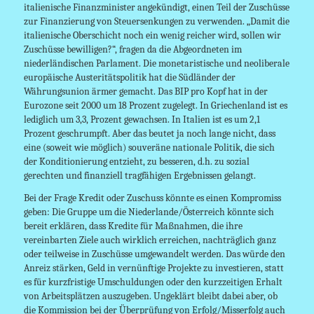
italienische Finanzminister angekündigt, einen Teil der Zuschüsse
zur Finanzierung von Steuersenkungen zu verwenden. „Damit die
italienische Oberschicht noch ein wenig reicher wird, sollen wir
Zuschüsse bewilligen?“, fragen da die Abgeordneten im
niederländischen Parlament. Die monetaristische und neoliberale
europäische Austeritätspolitik hat die Südländer der
Währungsunion ärmer gemacht. Das BIP pro Kopf hat in der
Eurozone seit 2000 um 18 Prozent zugelegt. In Griechenland ist es
lediglich um 3,3, Prozent gewachsen. In Italien ist es um 2,1
Prozent geschrumpft. Aber das beutet ja noch lange nicht, dass
eine (soweit wie möglich) souveräne nationale Politik, die sich
der Konditionierung entzieht, zu besseren, d.h. zu sozial
gerechten und finanziell tragfähigen Ergebnissen gelangt.
Bei der Frage Kredit oder Zuschuss könnte es einen Kompromiss
geben: Die Gruppe um die Niederlande/Österreich könnte sich
bereit erklären, dass Kredite für Maßnahmen, die ihre
vereinbarten Ziele auch wirklich erreichen, nachträglich ganz
oder teilweise in Zuschüsse umgewandelt werden. Das würde den
Anreiz stärken, Geld in vernünftige Projekte zu investieren, statt
es für kurzfristige Umschuldungen oder den kurzzeitigen Erhalt
von Arbeitsplätzen auszugeben. Ungeklärt bleibt dabei aber, ob
die Kommission bei der Überprüfung von Erfolg/Misserfolg auch