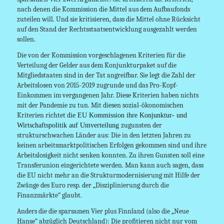
nach denen die Kommission die Mittel aus dem Aufbaufonds
zuteilen will. Und sie kritisieren, dass die Mittel ohne Rücksicht
auf den Stand der Rechtsstaatsentwicklung ausgezahlt werden
sollen.
Die von der Kommission vorgeschlagenen Kriterien für die
Verteilung der Gelder aus dem Konjunkturpaket auf die
Mitgliedstaaten sind in der Tat angreifbar. Sie legt die Zahl der
Arbeitslosen von 2015-2019 zugrunde und das Pro-Kopf-
Einkommen im vergangenen Jahr. Diese Kriterien haben nichts
mit der Pandemie zu tun. Mit diesen sozial-ökonomischen
Kriterien richtet d
ie EU Kommission ihre Konjunktur- und
zugunsten der
Wirtschaftspolitik auf Umverteilung
strukturschwachen Länder aus: Die in den letzten Jahren zu
keinen arbeitsmarktpolitischen Erfolgen gekommen sind und ihre
Arbeitslosigkeit nicht senken konnten. Zu ihren Gunsten soll eine
Transferunion eingerichtete werden. Man kann auch sagen, dass
die EU nicht mehr an die Strukturmodernisierung mit Hilfe der
Zwänge des Euro resp. der „Disziplinierung durch die
Finanzmärkte“ glaubt.
Anders die die sparsamen Vier plus Finnland (also die „Neue
Hanse“ abzüglich Deutschland): Die profitieren nicht nur vom