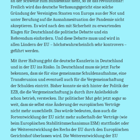
an der Schwelle zum Bundesstaat sieht, so ist das revolutionär!
Freilich wird das deutsche Verfassungsgericht eine solche
Gründung der Vereinigten Staaten von Europa aus der Not und
unter Berufung auf die Ausnahmesituation der Pandemie nicht
akzeptieren. Es wird nach den mit Sicherheit zu erwartenden
Klagen für Deutschland die politische Debatte und ein
Referendum einfordern. Und diese Debatte muss und wird in
allen Ländern der EU – höchstwahrscheinlich sehr kontrovers –
geführt werden.
Mit ihrer Haltung geht die deutsche Kanzlerin in Deutschland
und in der EU ins Risiko. In Deutschland muss sie jetzt Farbe
bekennen, dass sie für eine gemeinsame Schuldenaufnahme, eine
Transferunion und eventuell auch für die Vergemeinschaftung
der Schulden eintritt. Bisher konnte sie sich hinter der Politik der
EZB, die die Vergemeinschaftung ja durch ihre Anleihekäufe
schon betrieb, verstecken. Ihr politischer Mut geht jetzt sogar so
weit, dass sie selbst eine Änderung der europäischen Verträge
nicht mehr ausschließt. Das würde bedeuten, dass auch die
Fortentwicklung der EU nicht mehr außerhalb der Verträge (wie
beim Europäischen Stabilitätsmechanismus ESM) stattfindet oder
der Weiterentwicklung des Rechs der EU durch den Europäischen
Gerichtshof überlassen wird. Die Weiterentwicklung der EU