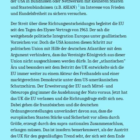
der USA in Bündnissen oder Netzwerken mit kleineren Staaten
1
und Staatenbündnissen (z.B. ASEAN)
im Interesse von Frieden
und Handelsfreiheit zu sichern versuchen.
Der Streit über diese Richtungsentscheidungen begleitet die EU
seit den Tagen des Elysee-Vertrags von 1963. Der sah die
weitgehende politische Integration Europas unter gaullistischen
Vorzeichen vor. Doch die USA konnten diesen Schritt zur
politischen Union mit Hilfe der deutschen Atlantiker mit dem
Argument verhindern, dass das Vereinigte Königreich aus dieser
Union nicht ausgeschlossen werden dürfe. In der „atlantischen“
Ära und besonders seit dem Beitritt des UK entwickelte sich die
EU immer weiter zu einem Akteur des Freihandels und einer
marktgerechten Demokratie unter dem US-amerikanischen
Schutzschirm. Der Erweiterung der EU nach Mittel- und
Osteuropa ging immer die Ausdehnung der Nato voraus. Jetzt hat
das UK die EU verlassen und die Richtungsfrage stellt sich neu.
Dabei gehen die französischen und die deutschen
Ordnungsvorstellungen unverändert davon aus, dass die
europäischen Staaten Stärke und Sicherheit vor allem durch
Größe, erzeugt durch den supra-nationalen Zusammenschluss,
erlangen müssen. Das ist insofern bemerkenswert, als der Austritt
des UK für den gegenläufigen Trend seht, der sich seit dem Ende