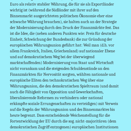
Euro als relativ stabiler Währung, die für sie als Exportländer
wichtig ist (während die Südländer mit ihrer auf den
Binnenmarkt ausgerichteten politischen Ökonomie eher eine
schwache Währung brauchen), sie halten auch an der Strategie
der Modernisierung durch den Druck der Finanzmärkte fest. Das
ist die Idee, die (neben anderen Punkten wie: Preis für deutsche
Einheit, Schwächung der Bundesbank) die
zur Gründung der
europäischen Währungsunion geführt hat: Weil man (d.h. vor
allem Frankreich, Italien, Griechenland) auf nationaler Ebene
und auf demokratischem Weg bei der überwiegend
marktschaffenden) Modernisierung von Staat und Wirtschaft
nicht vorankam und die steigenden Schuldenstände an den
Finanzmärkten für Nervosität sorgten, wählten nationale und
europäische Eliten den technokratischen Weg über eine
Währungsunion, die den demokratischen Spieltraum (und damit
auch die Fähigkeit von Opposition und Gewerkschaften,
liberalisierende Reformen zu verhindern oder national
erkämpfte soziale Errungenschaften zu verteidigen) mit Verweis
auf die Regeln der Währungsunion und des Binnenmarktes bis
heute begrenzt. Dass entscheidende Weichenstellung für die
Fortentwicklung der EU durch die sog. nicht-majoritären (dem
demokratischen Zugriff entzogenen) europäischen Institutionen