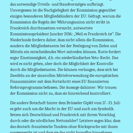
das notwendige Urteils- und Standvermögen aufbringt.
Unvergessen ist die Nachgiebigkeit der Kommission gegenüber
einigen besonderen Mitgliedsländern der EU: Gefragt, warum die
Kommission die Regeln der Währungsunion nicht strikt in
Frankreich durchzusetzen versucht, antwortete
Kommissionspräsident Juncker 2016: „Weil es Frankreich ist“. Die
Niederlande fordern daher, dass nicht allein die Kommission,
sondern die Mitgliedsstaaten bei der Festlegung von Zielen und
Mitteln ein entscheidendes Wort mitreden können. Rutte fordert
sogar Einstimmigkeit, d.h. ein niederländisches Veto-Recht. Das
wird es nicht geben, aber doch die Möglichkeit der Kontrolle
durch die Mitgliedsstaaten. Die können verlangen, dass sich bei
Zweifeln an der sinnvollen Mittelverwendung die europäischen
Finanzminister mit dem Fortschritt eines EU finanzierten
Reformprogramms befassen. Die Aussage dahinter: Wir trauen
der Kommission nicht zu, dass sie hinreichend kontrolliert.
Die andere Botschaft hinter dem Brüsseler Gipfel vom 17.-21. Juli:
es geht auch um die Macht in der EU und auch um Symbolik.
Setzen sich Deutschland und Frankreich mit ihrem Vorschlag
durch oder die nördlichen Nettozahler? Letztere sagen klar, dass
das deutsch-französische Tandem ohne Rücksprache mit ihnen
vorgeprescht ist und dass sie das nicht kampflos hinnehmen