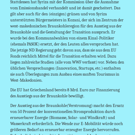
Stattdessen hat Syriza mit der Kommission über die Ausnahme
vom Emissionshandel verhandelt und ist damit gescheitert. Das
gilt aber auch für den (einzigen) grünen und von Syriza
unterstützten Bürgermeisters in Kozani, der sich im Zentrum der
west-makedonischen Braunkohleregion für den Ausstieg aus der
Braunkohle und die Gestaltung der Transition aussprach. Er
wurde bei den Kommunalwahlen von einem Kinal-Politiker
(ehemals PASOK) ersetzt, der den Leuten alles versprochen hat.
Die jetzige ND Regierung geht davon aus, dass sie aus dem EU
Fonds reichlich Mittel für die Transition erhalten wird. Dazu
liegen zahlreiche Studien (alle vom WWF verfasst) vor. Neben den
üblichen Versprechungen (Innovation, Startups, etc.) enthalten
sie auch Überlegungen zum Ausbau eines sanften Tourismus in
West-Makedonien.
Die EU hat Griechenland bereits 8 Mrd. Euro zur Finanzierung
des Ausstiegs aus der Braunkohle bewilligt.
Der Ausstieg aus der Braunkohle(Verstromung) macht den Ersatz
von 50 Prozent der konventionellen Stromproduktion durch
erneuerbarer Energie (Biomasse, Solar- und Windkraft) und
Wasserkraft erforderlich. Die Wende zur E-Mobilität würde noch
größeren Bedarf an erneuerbar erzeugter Energie hervorrufen.