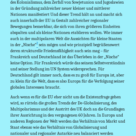
des Kolonialismus, dem Zerfall von Sowjetunion und Jugoslawien
in der Gründung zahlreicher neuer kleiner und mittlerer
Nationen manifestiert Und dieser Trend hält an und macht sich
auch innerhalb der EU in Gestalt zahlreicher regionaler
Bewegungen bemerkbar, die sich von ihren größeren Einheiten
abspalten und als kleine Nationen etablieren wollen. Wie immer
auch in der multipolaren Welt die Aussichten für kleine Staaten
2
in der „Nische“
sein mögen und wie prinzipiell begrüßenswert
deren strukturelle Friedensfähigkeit auch sein mag – für
Frankreich und Deutschland ist das Überleben in der „Nische“
keine Option. Für Frankreich würde das seinem Selbstverständnis
und seiner Stellung im UN System widersprechen. Für
Deutschland gilt immer noch, dass es zu groß für Europa ist, aber
zu klein für die Welt, dass es also Europa für die Verfolgung seiner
globalen Interessen braucht.
Auch wenn es für die EU eher nicht um die Existenzfrage gehen
wird, so rütteln die großen Trends der De-Globalisierung, des
Multipolarismus und der Austritt des UK doch an die Grundlagen
ihrer Ausrichtung in den vergangenen 60 Jahren. In Europa und
anderen Regionen der Welt werden das Verhältnis von Markt und
Staat ebenso wie das Verhältnis von Globalisierung und
nationaler und regionaler Autarkie neu balanciert werden