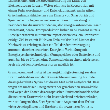
Ladestationen und die Subventionierung des Kaufs von
Elektroautos zu fördern. Weiter plant sie in Kooperation mit
einem Tesla Forschungs- und Entwicklungszentrum in Athen
Griechenlands Fähigkeiten zum Einsatz von Smart Grids und
Speichertechnologien zu verbessern. Diese Entwicklung ist
besonders für die unverbundenen, also energie-autonomen Inseln
interessant, deren Stromproduktion bisher zu 84 Prozent mittels
Dieselgeneratoren mit teurem importiertem fossilem Brennstoff
erfolgt. Ziel ist es, mit Hilfe von Tesla auf der Insel Limnos den
Nachweis zu erbringen, dass ein Teil der Stromversorgung
autonom durch erneuerbare Energie in Verbindung mit
Energiespeichertechnologien (Pumpspeicher oder Batterien) und
auch bei bis zu 3 Tagen ohne Sonnenschein zu einem niedrigeren
Preis als bei den Dieselgeneratoren möglich ist.
Grundlegend und mutig ist der angekündigte Ausstieg aus dem
Braunkohleabbau und der Braunkohleverstromung bis Ende
dieses Jahrzehnts. Syriza hat diesen Mut nicht aufgebracht. Dass
wegen des niedrigen Energiewerts der griechischen Braunkohle
und wegen der Kosten des europäischen Emissionshandels selbst
die neuesten Kraftwerke nicht kostendeckend arbeiten würden,
war seit langem klar. Aber Syriza hatte Angst vor dem Verlust
vieler Arbeitsplätzen und fürchtete die erwarteten Proteste.