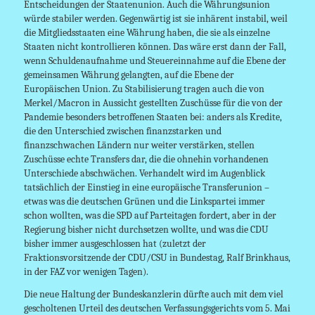
Entscheidungen der Staatenunion. Auch die Währungsunion
würde stabiler werden. Gegenwärtig ist sie inhärent instabil, weil
die Mitgliedsstaaten eine Währung haben, die sie als einzelne
Staaten nicht kontrollieren können. Das wäre erst dann der Fall,
wenn Schuldenaufnahme und Steuereinnahme auf die Ebene der
gemeinsamen Währung gelangten, auf die Ebene der
Europäischen Union. Zu Stabilisierung tragen auch die von
Merkel/Macron in Aussicht gestellten Zuschüsse für die von der
Pandemie besonders betroffenen Staaten bei: anders als Kredite,
die den Unterschied zwischen finanzstarken und
finanzschwachen Ländern nur weiter verstärken, stellen
Zuschüsse echte Transfers dar, die die ohnehin vorhandenen
Unterschiede abschwächen. Verhandelt wird im Augenblick
tatsächlich der Einstieg in eine europäische Transferunion –
etwas was die deutschen Grünen und die Linkspartei immer
schon wollten, was die SPD auf Parteitagen fordert, aber in der
Regierung bisher nicht durchsetzen wollte, und was die CDU
bisher immer ausgeschlossen hat (zuletzt der
Fraktionsvorsitzende der CDU/CSU in Bundestag, Ralf Brinkhaus,
in der FAZ vor wenigen Tagen).
Die neue Haltung der Bundeskanzlerin dürfte auch mit dem viel
gescholtenen Urteil des deutschen Verfassungsgerichts vom 5. Mai