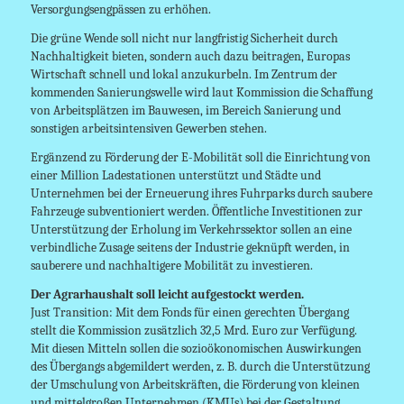
Versorgungsengpässen zu erhöhen.
Die grüne Wende soll nicht nur langfristig Sicherheit durch
Nachhaltigkeit bieten, sondern auch dazu beitragen, Europas
Wirtschaft schnell und lokal anzukurbeln. Im Zentrum der
kommenden Sanierungswelle wird laut Kommission die Schaffung
von Arbeitsplätzen im Bauwesen, im Bereich Sanierung und
sonstigen arbeitsintensiven Gewerben stehen.
Ergänzend zu Förderung der E-Mobilität soll die Einrichtung von
einer Million Ladestationen unterstützt und Städte und
Unternehmen bei der Erneuerung ihres Fuhrparks durch saubere
Fahrzeuge subventioniert werden. Öffentliche Investitionen zur
Unterstützung der Erholung im Verkehrssektor sollen an eine
verbindliche Zusage seitens der Industrie geknüpft werden, in
sauberere und nachhaltigere Mobilität zu investieren.
Der Agrarhaushalt soll leicht aufgestockt werden.
Just Transition: Mit dem Fonds für einen gerechten Übergang
stellt die Kommission zusätzlich 32,5 Mrd. Euro zur Verfügung.
Mit diesen Mitteln sollen die sozioökonomischen Auswirkungen
des Übergangs abgemildert werden, z. B. durch die Unterstützung
der Umschulung von Arbeitskräften, die Förderung von kleinen
und mittelgroßen Unternehmen (KMUs) bei der Gestaltung