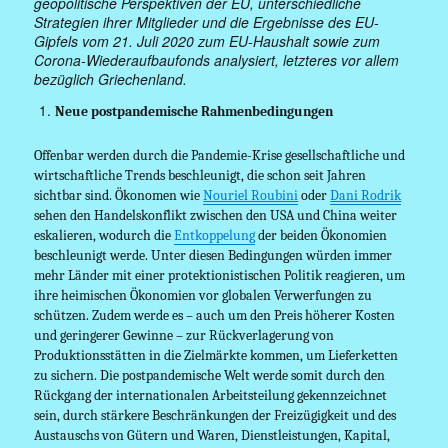
geopolitische Perspektiven der EU, unterschiedliche
Strategien ihrer Mitglieder und die Ergebnisse des EU-
Gipfels vom 21. Juli 2020 zum EU-Haushalt sowie zum
Corona-Wiederaufbaufonds analysiert, letzteres vor allem
bezüglich Griechenland.
Neue postpandemische Rahmenbedingungen
Offenbar werden durch die Pandemie-Krise gesellschaftliche und
wirtschaftliche Trends beschleunigt, die schon seit Jahren
sichtbar sind. Ökonomen wie
Nouriel Roubini
oder
Dani Rodrik
sehen den Handelskonflikt zwischen den USA und China weiter
eskalieren, wodurch die
Entkoppelung
der beiden Ökonomien
beschleunigt werde. Unter diesen Bedingungen würden immer
mehr Länder mit einer protektionistischen Politik reagieren, um
ihre heimischen Ökonomien vor globalen Verwerfungen zu
schützen. Zudem werde es – auch um den Preis höherer Kosten
und geringerer Gewinne – zur Rückverlagerung von
Produktionsstätten in die Zielmärkte kommen, um Lieferketten
zu sichern. Die postpandemische Welt werde somit durch den
Rückgang der internationalen Arbeitsteilung gekennzeichnet
sein, durch stärkere Beschränkungen der Freizügigkeit und des
Austauschs von Gütern und Waren, Dienstleistungen, Kapital,