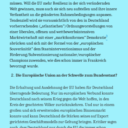
müssen. Will die EU mehr Resilienz in der sich verändernden
Welt gewinnen, muss auch sie sich neu aufstellen und ihre innere
Verfasstheit an die geänderten Rahmenbedingungen anpassen.
Tendenziell wird sie voraussichtlich von den in Deutschland
vorherrschenden („atlantischen“) Ordnungsvorstellungen von
einer liberalen, offenen und wettbewerbsintensiven
3
Marktwirtschaft mit einer „marktkonformen“ Demokratie
abrücken und sich mit der Formel von der „europäischen
Souveränität“ dem Staatsinterventionismus und der
Förderung/Subventionierung nationaler/europäischer
Champions zuwenden, wie dies schon immer in Frankreich
bevorzugt wurde.
Die Europäische Union an der Schwelle zum Bundesstaat?
Die Erhaltung und Ausdehnung der EU haben für Deutschland
überragende Bedeutung. Nur im europäischen Verbund konnte
Deutschland nach seinem Krieg gegen die Welt hoffen, in den
Kreis der geachteten Völker zurückzukehren. Und nur in einem
großen und sich erweiternden europäischen Binnenmarkt
konnte und kann Deutschland die Stärken seines auf Export
gerichteten Geschäftsmodells zur Geltung bringen. Kritiker sagen
auch, dass Deutschland nur durch die EU die immer schon