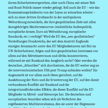
ihrem Sicherheitsversprechen, aber auch China mit seiner Belt
and Road-Politik immer wieder gelingt. Soll auch die EU – wie das
Kommissionspräsidentin von der Leyen zu wünschen scheint –
sich zu einer dritten Großmacht in der multipolaren
Weltordnung entwickeln, die ihre geopolitischen Ziele mit allen
dazugehörigen Machtressourcen (einheitliche Außenpolitik,
europäische Armee, Euro als Weltwährung, europäische
Standards, etc.) verfolgt? Wird die EU den „neo-gaullistischen“
Vorstellungen Frankreichs, der seit dem Austritt Englands
einzigen Atommacht unter den EU Mitgliedsstaaten mit Sitz im
UN-Sicherheitsrat, folgen und ihre geopolitischen Interessen vor
allem auf den Mittelmeerraum und Afrika konzentrieren,
während sie mit Russland den Ausgleich sucht? Oder werden die
deutschen „Atlantiker“ sich durchsetzen, die die EU weiter eng an
die interventionistischen USA post-Trump anbinden wollen? Ihr
Augenmerk ist vor allem nach Osten gerichtet, auf die
Ausdehnung der Nato und die Erweiterung der EU, auf den damit
verbundenen Konflikt mit Russland und die
integrationsfördernden Effekte, die dieser Konflikt auf die EU-
Mitglieder in Mittel- und Osteuropa hat. Die deutschen und
europäischen Atantiker sehen sich als Verfechter des
regelbasierten Multilateralismus, den sie unter der Hegemonie