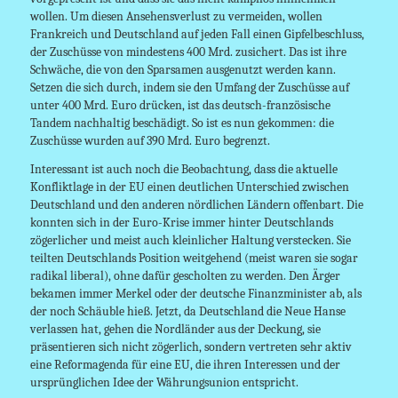
wollen. Um diesen Ansehensverlust zu vermeiden, wollen
Frankreich und Deutschland auf jeden Fall einen Gipfelbeschluss,
der Zuschüsse von mindestens 400 Mrd. zusichert. Das ist ihre
Schwäche, die von den Sparsamen ausgenutzt werden kann.
Setzen die sich durch, indem sie den Umfang der Zuschüsse auf
unter 400 Mrd. Euro drücken, ist das deutsch-französische
Tandem nachhaltig beschädigt. So ist es nun gekommen: die
Zuschüsse wurden auf 390 Mrd. Euro begrenzt.
Interessant ist auch noch die Beobachtung, dass die aktuelle
Konfliktlage in der EU einen deutlichen Unterschied zwischen
Deutschland und den anderen nördlichen Ländern offenbart. Die
konnten sich in der Euro-Krise immer hinter Deutschlands
zögerlicher und meist auch kleinlicher Haltung verstecken. Sie
teilten Deutschlands Position weitgehend (meist waren sie sogar
radikal liberal), ohne dafür gescholten zu werden. Den Ärger
bekamen immer Merkel oder der deutsche Finanzminister ab, als
der noch Schäuble hieß. Jetzt, da Deutschland die Neue Hanse
verlassen hat, gehen die Nordländer aus der Deckung, sie
präsentieren sich nicht zögerlich, sondern vertreten sehr aktiv
eine Reformagenda für eine EU, die ihren Interessen und der
ursprünglichen Idee der Währungsunion entspricht.