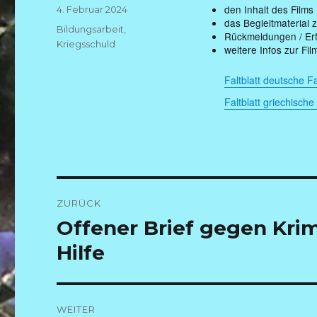
den Inhalt des Films
Veröffentlicht
4. Februar 2024
das Begleitmaterial 
am
Kategorien
Bildungsarbeit
,
Rückmeldungen / Erf
Kriegsschuld
weitere Infos zur Fi
Faltblatt deutsche 
Faltblatt griechisch
Beitragsnavigation
ZURÜCK
Vorheriger
Offener Brief gegen Kri
Beitrag:
Hilfe
WEITER