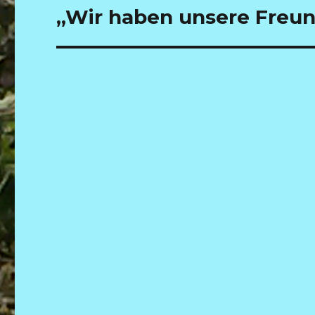
Nächster
„Wir haben unsere Freu
Beitrag: