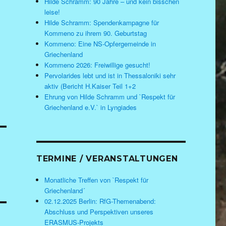
Hilde Schramm: 90 Jahre – und kein bisschen
leise!
Hilde Schramm: Spendenkampagne für
Kommeno zu ihrem 90. Geburtstag
Kommeno: Eine NS-Opfergemeinde in
Griechenland
Kommeno 2026: Freiwillige gesucht!
Pervolarides lebt und ist in Thessaloniki sehr
aktiv (Bericht H.Kaiser Teil 1+2
Ehrung von Hilde Schramm und `Respekt für
Griechenland e.V.` in Lyngiades
TERMINE / VERANSTALTUNGEN
Monatliche Treffen von `Respekt für
Griechenland´
02.12.2025 Berlin: RfG-Themenabend:
Abschluss und Perspektiven unseres
ERASMUS-Projekts