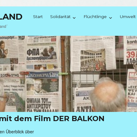
NLAND
Start
Solidarität
Flüchtlinge
Umwelt
land´
it mit dem Film DER BALKON
nen Überblick über