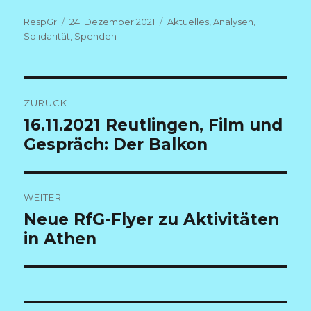
Autor
Veröffentlicht
Kategorien
RespGr
24. Dezember 2021
Aktuelles
,
Analysen
,
am
Solidarität
,
Spenden
Beitragsnavigation
ZURÜCK
Vorheriger
16.11.2021 Reutlingen, Film und
Beitrag:
Gespräch: Der Balkon
WEITER
Nächster
Neue RfG-Flyer zu Aktivitäten
Beitrag:
in Athen