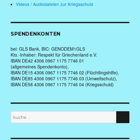
Videos / Audiodateien zur Kriegsschuld
SPENDENKONTEN
bei: GLS Bank, BIC: GENODEM1GLS
Kto.-Inhaber: Respekt für Griechenland e.V.
IBAN DE42 4306 0967 1175 7746 01
(allgemeines Spendenkonto),
IBAN DE15 4306 0967 1175 7746 02 (Flüchtlingshilfe),
IBAN DE85 4306 0967 1175 7746 03 (Umweltschutz),
IBAN DE58 4306 0967 1175 7746 04 (Kriegsschuld)
Suche
SUC
nach: