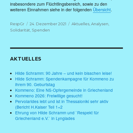
insbesondere zum Flüchtlingsbereich, sowie zu den
weiteren Einnahmen siehe in der folgenden
Übersicht
.
Autor
Veröffentlicht
Kategorien
RespGr
24. Dezember 2021
Aktuelles
,
Analysen
,
am
Solidarität
,
Spenden
AKTUELLES
Hilde Schramm: 90 Jahre – und kein bisschen leise!
Hilde Schramm: Spendenkampagne für Kommeno zu
ihrem 90. Geburtstag
Kommeno: Eine NS-Opfergemeinde in Griechenland
Kommeno 2026: Freiwillige gesucht!
Pervolarides lebt und ist in Thessaloniki sehr aktiv
(Bericht H.Kaiser Teil 1+2
Ehrung von Hilde Schramm und `Respekt für
Griechenland e.V.` in Lyngiades