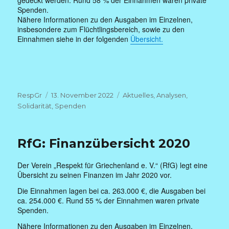
gedeckt werden. Rund 58 % der Einnahmen waren private
Spenden.
Nähere Informationen zu den Ausgaben im Einzelnen,
insbesondere zum Flüchtlingsbereich, sowie zu den
Einnahmen siehe in der folgenden
Übersicht.
Autor
Veröffentlicht
Kategorien
RespGr
13. November 2022
Aktuelles
,
Analysen
,
am
Solidarität
,
Spenden
RfG: Finanzübersicht 2020
Der Verein „Respekt für Griechenland e. V.“ (RfG) legt eine
Übersicht zu seinen Finanzen im Jahr 2020 vor.
Die Einnahmen lagen bei ca. 263.000 €, die Ausgaben bei
ca. 254.000 €. Rund 55 % der Einnahmen waren private
Spenden.
Nähere Informationen zu den Ausgaben im Einzelnen,