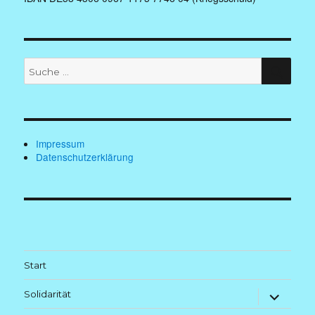
Suche
SUC
nach:
Impressum
Datenschutzerklärung
Start
Untermenü
Solidarität
anzeigen