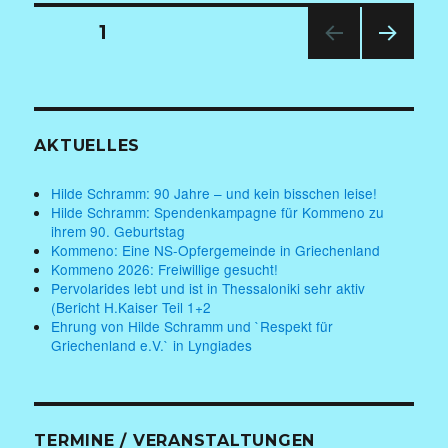
Seitennummerierung
SEITE
1
der
NÄC
HSTE
Beiträge
SEIT
E
AKTUELLES
Hilde Schramm: 90 Jahre – und kein bisschen leise!
Hilde Schramm: Spendenkampagne für Kommeno zu
ihrem 90. Geburtstag
Kommeno: Eine NS-Opfergemeinde in Griechenland
Kommeno 2026: Freiwillige gesucht!
Pervolarides lebt und ist in Thessaloniki sehr aktiv
(Bericht H.Kaiser Teil 1+2
Ehrung von Hilde Schramm und `Respekt für
Griechenland e.V.` in Lyngiades
TERMINE / VERANSTALTUNGEN