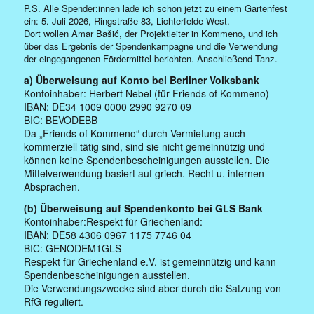
P.S. Alle Spender:innen lade ich schon jetzt zu einem Gartenfest
ein: 5. Juli 2026, Ringstraße 83, Lichterfelde West.
Dort wollen Amar Bašić, der Projektleiter in Kommeno, und ich
über das Ergebnis der Spendenkampagne und die Verwendung
der eingegangenen Fördermittel berichten. Anschließend Tanz.
a) Überweisung auf Konto bei Berliner Volksbank
Kontoinhaber: Herbert Nebel (für Friends of Kommeno)
IBAN: DE34 1009 0000 2990 9270 09
BIC: BEVODEBB
Da „Friends of Kommeno“ durch Vermietung auch
kommerziell tätig sind, sind sie nicht gemeinnützig und
können keine Spendenbescheinigungen ausstellen. Die
Mittelverwendung basiert auf griech. Recht u. internen
Absprachen.
(b) Überweisung auf Spendenkonto bei GLS Bank
Kontoinhaber:Respekt für Griechenland:
IBAN: DE58 4306 0967 1175 7746 04
BIC: GENODEM1GLS
Respekt für Griechenland e.V. ist gemeinnützig und kann
Spendenbescheinigungen ausstellen.
Die Verwendungszwecke sind aber durch die Satzung von
RfG reguliert.