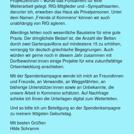
Projektzentrum – wurde das Fundament für eine
Weiterarbeit gelegt. RfG-Mitglieder und –Sympathisanten,
darunter ich, erwarben das Haus als Privatpersonen. Unter
dem Namen „Friends of Kommeno“ können wir auch
unabhängig von RfG agieren.
Allerdings fehlen noch wesentliche Bausteine für eine gute
Praxis. Der dringlichste Bedarf ist, die Anzahl der Betten
durch zwei Gartenpavillons auf mindestens 15 zu erhöhen,
vorrangig für deutsch-griechische Begegnungen. Auch
würden wir gerne noch in diesem Jahr zusammen mit
Dorfbewohner:innen einige Projekte für eine zukunftsfähige
Ortsentwicklung anschieben.
Mit der Spendenkampagne wende ich mich an Freundinnen
und Freunde, an Verwandte, an Weggefährten, an
bisherige Unterstützer:innen sowie an Unbekannte, die
unsere Arbeit in Kommeno schätzen. Auf Nachfrage
schicke ich Ihnen die Unterlagen digital zum Weiterleiten.
Und so bitte ich um Beteiligung an der Spendenkampagne
zu meinem 90igsten Geburtstag.
Mit besten Grüßen
Hilde Schramm