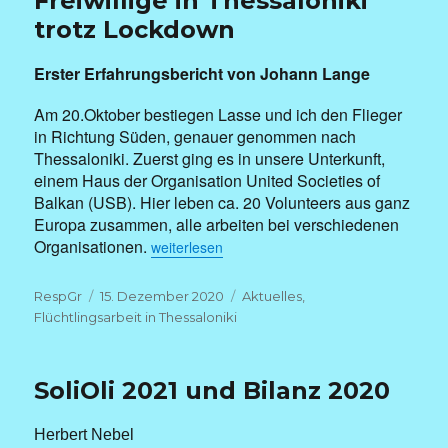
Freiwillige in Thessaloniki
trotz Lockdown
Erster Erfahrungsbericht von Johann Lange
Am 20.Oktober bestiegen Lasse und ich den Flieger
in Richtung Süden, genauer genommen nach
Thessaloniki. Zuerst ging es in unsere Unterkunft,
einem Haus der Organisation United Societies of
Balkan (USB). Hier leben ca. 20 Volunteers aus ganz
Europa zusammen, alle arbeiten bei verschiedenen
„Freiwillige in Thessaloniki trotz Lockdown“
Organisationen.
weiterlesen
Autor
Veröffentlicht
Kategorien
RespGr
15. Dezember 2020
Aktuelles
,
am
Flüchtlingsarbeit in Thessaloniki
SoliOli 2021 und Bilanz 2020
Herbert Nebel