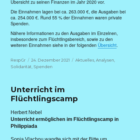
Übersicht zu seinen Finanzen im Jahr 2020 vor.
Die Einnahmen lagen bei ca. 263.000 €, die Ausgaben bei
ca. 254.000 €. Rund 55 % der Einnahmen waren private
Spenden.
Nähere Informationen zu den Ausgaben im Einzelnen,
insbesondere zum Flüchtlingsbereich, sowie zu den
weiteren Einnahmen siehe in der folgenden
Übersicht
.
Autor
Veröffentlicht
Kategorien
RespGr
24. Dezember 2021
Aktuelles
,
Analysen
,
am
Solidarität
,
Spenden
Unterricht im
Flüchtlingscamp
Herbert Nebel
Unterricht ermöglichen im Flüchtlingscamp in
Philippiada
Sonia Vlachou wandte sich mit der Bitte um