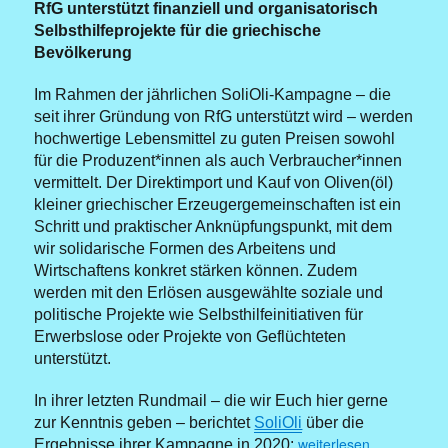
RfG unterstützt finanziell und organisatorisch
Selbsthilfeprojekte für die griechische
Bevölkerung
Im Rahmen der jährlichen SoliOli-Kampagne – die
seit ihrer Gründung von RfG unterstützt wird – werden
hochwertige Lebensmittel zu guten Preisen sowohl
für die Produzent*innen als auch Verbraucher*innen
vermittelt. Der Direktimport und Kauf von Oliven(öl)
kleiner griechischer Erzeugergemeinschaften ist ein
Schritt und praktischer Anknüpfungspunkt, mit dem
wir solidarische Formen des Arbeitens und
Wirtschaftens konkret stärken können. Zudem
werden mit den Erlösen ausgewählte soziale und
politische Projekte wie Selbsthilfeinitiativen für
Erwerbslose oder Projekte von Geflüchteten
unterstützt.
In ihrer letzten Rundmail – die wir Euch hier gerne
zur Kenntnis geben – berichtet
SoliOli
über die
„SoliOli 2021 und Bilan
weiterlesen
Ergebnisse ihrer Kampagne in 2020: