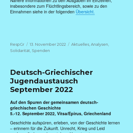
Nähere Informationen zu den Ausgaben im Einzelnen,
insbesondere zum Flüchtlingsbereich, sowie zu den
Einnahmen siehe in der folgenden
Übersicht.
Autor
Veröffentlicht
Kategorien
RespGr
13. November 2022
Aktuelles
,
Analysen
,
am
Solidarität
,
Spenden
Deutsch-Griechischer
Jugendaustausch
September 2022
Auf den Spuren der gemeinsamen deutsch-
griechischen Geschichte
5.-12. September 2022, Vitsa/Epirus, Griechenland
Geschichte aufspüren, erleben, von der Geschichte lernen
– erinnern für die Zukunft. Unrecht, Krieg und Leid