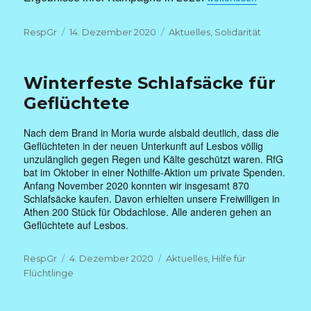
Autor
Veröffentlicht
Kategorien
RespGr
14. Dezember 2020
Aktuelles
,
Solidarität
am
Winterfeste Schlafsäcke für
Geflüchtete
Nach dem Brand in Moria wurde alsbald deutlich, dass die
Geflüchteten in der neuen Unterkunft auf Lesbos völlig
unzulänglich gegen Regen und Kälte geschützt waren. RfG
bat im Oktober in einer Nothilfe-Aktion um private Spenden.
Anfang November 2020 konnten wir insgesamt 870
Schlafsäcke kaufen. Davon erhielten unsere Freiwilligen in
Athen 200 Stück für Obdachlose. Alle anderen gehen an
Geflüchtete auf Lesbos.
Autor
Veröffentlicht
Kategorien
RespGr
4. Dezember 2020
Aktuelles
,
Hilfe für
am
Flüchtlinge