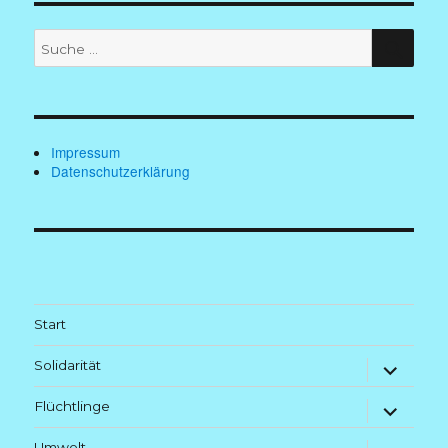
Suche
SUC
nach:
Impressum
Datenschutzerklärung
Start
Untermenü
Solidarität
anzeigen
Untermenü
Flüchtlinge
anzeigen
Umwelt