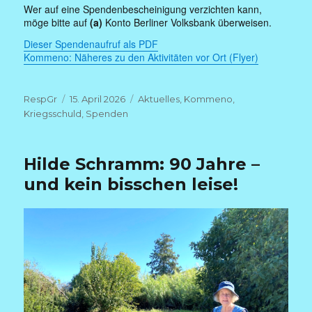
Wer auf eine Spendenbescheinigung verzichten kann,
möge bitte auf
(a)
Konto Berliner Volksbank überweisen.
Dieser Spendenaufruf als PDF
Kommeno: Näheres zu den Aktivitäten vor Ort (Flyer)
Autor
Veröffentlicht
Kategorien
RespGr
15. April 2026
Aktuelles
,
Kommeno
,
am
Kriegsschuld
,
Spenden
Hilde Schramm: 90 Jahre –
und kein bisschen leise!