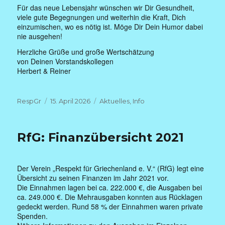
Für das neue Lebensjahr wünschen wir Dir Gesundheit,
viele gute Begegnungen und weiterhin die Kraft, Dich
einzumischen, wo es nötig ist. Möge Dir Dein Humor dabei
nie ausgehen!
Herzliche Grüße und große Wertschätzung
von Deinen Vorstandskollegen
Herbert & Reiner
Autor
Veröffentlicht
Kategorien
RespGr
15. April 2026
Aktuelles
,
Info
am
RfG: Finanzübersicht 2021
Der Verein „Respekt für Griechenland e. V.“ (RfG) legt eine
Übersicht zu seinen Finanzen im Jahr 2021 vor.
Die Einnahmen lagen bei ca. 222.000 €, die Ausgaben bei
ca. 249.000 €. Die Mehrausgaben konnten aus Rücklagen
gedeckt werden. Rund 58 % der Einnahmen waren private
Spenden.