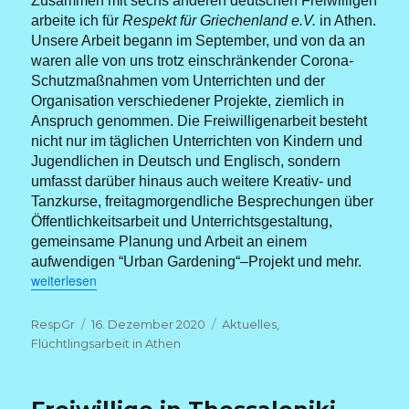
Zusammen mit sechs anderen deutschen Freiwilligen
arbeite ich für
Respekt für Griechenland e.V.
in Athen.
Unsere Arbeit begann im September, und von da an
waren alle von uns trotz einschränkender Corona-
Schutzmaßnahmen vom Unterrichten und der
Organisation verschiedener Projekte, ziemlich in
Anspruch genommen. Die Freiwilligenarbeit besteht
nicht nur im täglichen Unterrichten von Kindern und
Jugendlichen in Deutsch und Englisch, sondern
umfasst darüber hinaus auch weitere Kreativ- und
Tanzkurse, freitagmorgendliche Besprechungen über
Öffentlichkeitsarbeit und Unterrichtsgestaltung,
gemeinsame Planung und Arbeit an einem
aufwendigen “Urban Gardening“–Projekt und mehr.
„Freiwillige im Corona Lockdown in Athen“
weiterlesen
Autor
Veröffentlicht
Kategorien
RespGr
16. Dezember 2020
Aktuelles
,
am
Flüchtlingsarbeit in Athen