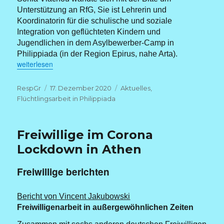
Unterstützung an RfG, Sie ist Lehrerin und
Koordinatorin für die schulische und soziale
Integration von geflüchteten Kindern und
Jugendlichen in dem Asylbewerber-Camp in
Philippiada (in der Region Epirus, nahe Arta).
„Unterricht im Flüchtlingscamp“
weiterlesen
Autor
Veröffentlicht
Kategorien
RespGr
17. Dezember 2020
Aktuelles
,
am
Flüchtlingsarbeit in Philippiada
Freiwillige im Corona
Lockdown in Athen
Freiwillige berichten
Bericht von Vincent Jakubowski
Freiwilligenarbeit in außergewöhnlichen Zeiten