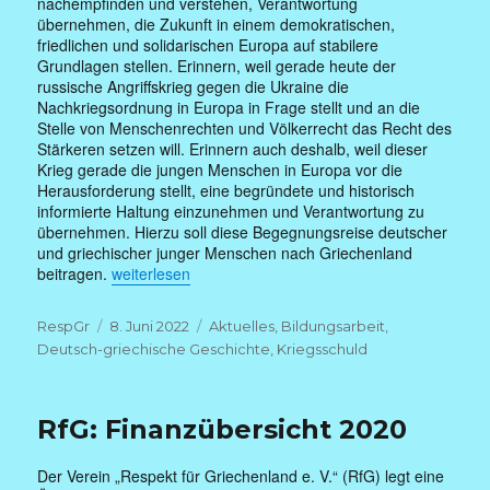
nachempfinden und verstehen, Verantwortung
übernehmen, die Zukunft in einem demokratischen,
friedlichen und solidarischen Europa auf stabilere
Grundlagen stellen. Erinnern, weil gerade heute der
russische Angriffskrieg gegen die Ukraine die
Nachkriegsordnung in Europa in Frage stellt und an die
Stelle von Menschenrechten und Völkerrecht das Recht des
Stärkeren setzen will. Erinnern auch deshalb, weil dieser
Krieg gerade die jungen Menschen in Europa vor die
Herausforderung stellt, eine begründete und historisch
informierte Haltung einzunehmen und Verantwortung zu
übernehmen. Hierzu soll diese Begegnungsreise deutscher
und griechischer junger Menschen nach Griechenland
„Deutsch-Griechischer Jugendaustausch September 2
beitragen.
weiterlesen
Autor
Veröffentlicht
Kategorien
RespGr
8. Juni 2022
Aktuelles
,
Bildungsarbeit
,
am
Deutsch-griechische Geschichte
,
Kriegsschuld
RfG: Finanzübersicht 2020
Der Verein „Respekt für Griechenland e. V.“ (RfG) legt eine