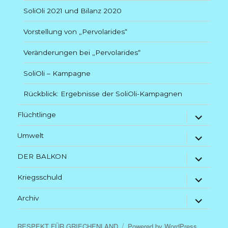
SoliOli 2021 und Bilanz 2020
Vorstellung von „Pervolarides“
Veränderungen bei „Pervolarides“
SoliOli – Kampagne
Rückblick: Ergebnisse der SoliOli-Kampagnen
Untermenü
Flüchtlinge
anzeigen
Untermenü
Umwelt
anzeigen
Untermenü
DER BALKON
anzeigen
Untermenü
Kriegsschuld
anzeigen
Untermenü
Archiv
anzeigen
RESPEKT FÜR GRIECHENLAND
Powered by WordPress