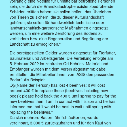
vorrangig eine Nothilfe für unmittelbar betroffene Personen
sein, die durch die Brandkatastrophe existenzbedrohende
Schäden erlitten haben; sie sollen helfen, das Überleben
von Tieren zu sichern, die zu dieser Kulturlandschaft
gehören; sie sollen für handwerklich-technische oder
landwirtschaftlich-gärtnerische Maßnahmen eingesetzt
werden, um eine weitere Zerstörung des Bodens zu
verhindern bzw. eine Regeneration und Begrünung der
Landschaft zu ermöglichen.“
Die bereitgestellten Gelder wurden eingesetzt für Tierfutter,
Baumaterial und Arbeitsgeräte. Die Verteilung erfolgte am
5. Februar 2022 im zentralen Ort Kehries. Material und
Empfänger wurden mit dem Verein abgestimmt; dabei
ermittelten die Mitarbeiter:innen von IASIS den passenden
Bedarf. Als Beispiel:
„Xy(Name der Person) has lost 4 beehives; it will cost
around 400 € to replace these (beehives including new
bees); please hold back the 400 € until spring to pay for the
new beehives then; I am in contact with his son and he has
informed me that it would be best to wait until spring with
replacing the beehives.“
Da sich mehrere Bauern ähnlich äußerten, wurde
vereinbart, 3.000 € zurückzuhalten und für den Kauf von