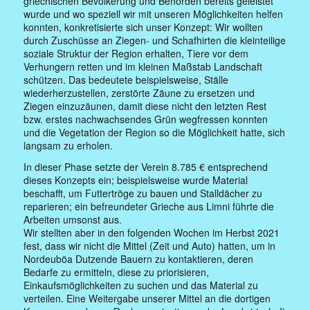
griechischen Bevölkerung und Behörden bereits geleistet
wurde und wo speziell wir mit unseren Möglichkeiten helfen
konnten, konkretisierte sich unser Konzept: Wir wollten
durch Zuschüsse an Ziegen- und Schafhirten die kleinteilige
soziale Struktur der Region erhalten, Tiere vor dem
Verhungern retten und im kleinen Maßstab Landschaft
schützen. Das bedeutete beispielsweise, Ställe
wiederherzustellen, zerstörte Zäune zu ersetzen und
Ziegen einzuzäunen, damit diese nicht den letzten Rest
bzw. erstes nachwachsendes Grün wegfressen konnten
und die Vegetation der Region so die Möglichkeit hatte, sich
langsam zu erholen.
In dieser Phase setzte der Verein 8.785 € entsprechend
dieses Konzepts ein; beispielsweise wurde Material
beschafft, um Futtertröge zu bauen und Stalldächer zu
reparieren; ein befreundeter Grieche aus Limni führte die
Arbeiten umsonst aus.
Wir stellten aber in den folgenden Wochen im Herbst 2021
fest, dass wir nicht die Mittel (Zeit und Auto) hatten, um in
Nordeuböa Dutzende Bauern zu kontaktieren, deren
Bedarfe zu ermitteln, diese zu priorisieren,
Einkaufsmöglichkeiten zu suchen und das Material zu
verteilen. Eine Weitergabe unserer Mittel an die dortigen