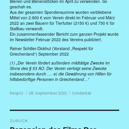
Bienen und Bienenstöcken im April zu verwenden. So
geschah es.
Aus der gesamten Spendensumme wurden verbliebene
Mittel von 2.900 € vom Verein direkt im Februar und März
2022 an zwei Bauern für Tierfutter (2150 €) und 750 € für
Stallbau verwandt.
Ein zusammenfassender Bericht zum ganzen Projekt wurde
im Newsletter Februar 2022 des Vereins publiziert.
Reiner Schiller-Dickhut (Vorstand „Respekt für
Griechenland“) September 2022
(1) „Der Verein fördert außerdem mildtätige Zwecke im
Sinne des § 53 AO. Der Verein verfolgt seine Zwecke
insbesondere durch …. e) die Gewährung von Hilfen für
hilfsbedürftige Personen in Griechenland…“
Autor
Veröffentlicht
Kategorien
RespGr
28. September 2022
Solidarität
am
Beitragsnavigation
ZURÜCK
Vorheriger