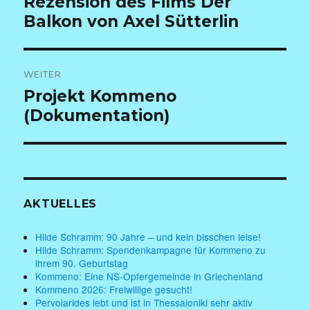
Rezension des Films Der
Beitrag:
Balkon von Axel Sütterlin
WEITER
Nächster
Projekt Kommeno
Beitrag:
(Dokumentation)
AKTUELLES
Hilde Schramm: 90 Jahre – und kein bisschen leise!
Hilde Schramm: Spendenkampagne für Kommeno zu
ihrem 90. Geburtstag
Kommeno: Eine NS-Opfergemeinde in Griechenland
Kommeno 2026: Freiwillige gesucht!
Pervolarides lebt und ist in Thessaloniki sehr aktiv