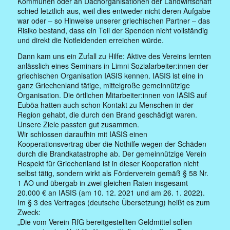
Kommunen oder an Dachorganisationen der Landwirtschaft
schied letztlich aus, weil dies entweder nicht deren Aufgabe
war oder – so Hinweise unserer griechischen Partner – das
Risiko bestand, dass ein Teil der Spenden nicht vollständig
und direkt die Notleidenden erreichen würde.
Dann kam uns ein Zufall zu Hilfe: Aktive des Vereins lernten
anlässlich eines Seminars in Limni Sozialarbeiter:innen der
griechischen Organisation IASIS kennen. IASIS ist eine in
ganz Griechenland tätige, mittelgroße gemeinnützige
Organisation. Die örtlichen Mitarbeiter:innen von IASIS auf
Euböa hatten auch schon Kontakt zu Menschen in der
Region gehabt, die durch den Brand geschädigt waren.
Unsere Ziele passten gut zusammen.
Wir schlossen daraufhin mit IASIS einen
Kooperationsvertrag über die Nothilfe wegen der Schäden
durch die Brandkatastrophe ab. Der gemeinnützige Verein
Respekt für Griechenland ist in dieser Kooperation nicht
selbst tätig, sondern wirkt als Förderverein gemäß § 58 Nr.
1 AO und übergab in zwei gleichen Raten insgesamt
20.000 € an IASIS (am 10. 12. 2021 und am 26. 1. 2022).
Im § 3 des Vertrages (deutsche Übersetzung) heißt es zum
Zweck:
„Die vom Verein RfG bereitgestellten Geldmittel sollen