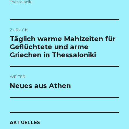
am
Thessaloniki
Beitragsnavigation
ZURÜCK
Vorheriger
Täglich warme Mahlzeiten für
Beitrag:
Geflüchtete und arme
Griechen in Thessaloniki
WEITER
Nächster
Neues aus Athen
Beitrag:
AKTUELLES