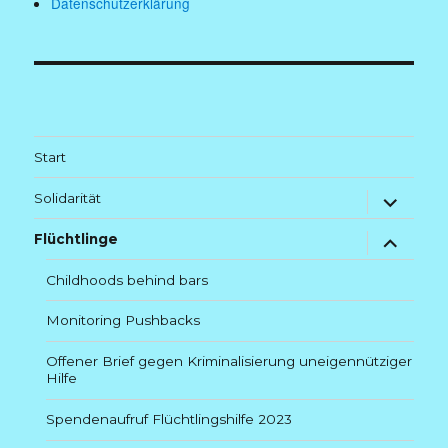
Datenschutzerklärung
Start
Untermenü
Solidarität
anzeigen
Untermenü
Flüchtlinge
anzeigen
Childhoods behind bars
Monitoring Pushbacks
Offener Brief gegen Kriminalisierung uneigennütziger
Hilfe
Spendenaufruf Flüchtlingshilfe 2023