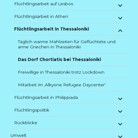
Untermenü
Flüchtlingsarbeit auf Lesbos
anzeigen
Untermenü
Flüchtlingsarbeit in Athen
anzeigen
Untermenü
Flüchtlingsarbeit in Thessaloniki
anzeigen
Täglich warme Mahlzeiten für Geflüchtete und
arme Griechen in Thessaloniki
Das Dorf Chortiatis bei Thessaloniki
Freiwillige in Thessaloniki trotz Lockdown
Mitarbeit im ‚Alkyone Refugee Daycenter‘
Untermenü
Flüchtlingsarbeit in Philippiada
anzeigen
Untermenü
Flüchtlingspolitik
anzeigen
Untermenü
Rückblicke
anzeigen
Untermenü
Umwelt