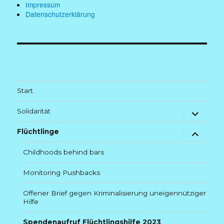
Impressum
Datenschutzerklärung
Start
Untermenü
Solidarität
anzeigen
Untermenü
Flüchtlinge
anzeigen
Childhoods behind bars
Monitoring Pushbacks
Offener Brief gegen Kriminalisierung uneigennütziger
Hilfe
Spendenaufruf Flüchtlingshilfe 2023