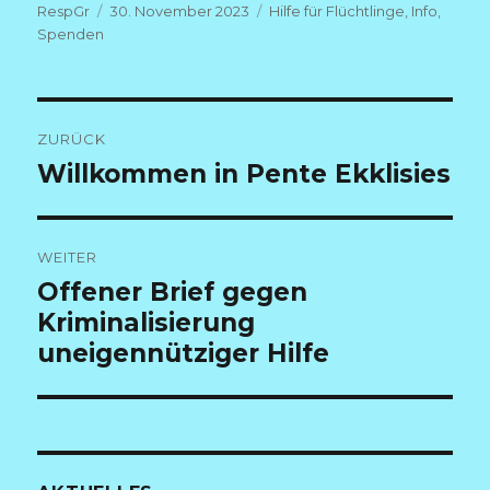
Autor
Veröffentlicht
Kategorien
RespGr
30. November 2023
Hilfe für Flüchtlinge
,
Info
,
am
Spenden
Beitragsnavigation
ZURÜCK
Vorheriger
Willkommen in Pente Ekklisies
Beitrag:
WEITER
Nächster
Offener Brief gegen
Beitrag:
Kriminalisierung
uneigennütziger Hilfe