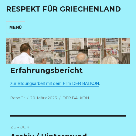
RESPEKT FÜR GRIECHENLAND
MENÜ
Erfahrungsbericht
zur Bildungsarbeit mit dem Film DER BALKON
.
Autor
Veröffentlicht
Kategorien
RespGr
20. März 2023
DER BALKON
am
Beitragsnavigation
ZURÜCK
Vorheriger