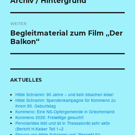
Archiv / Hintergrund
Beitrag:
WEITER
Nächster
Begleitmaterial zum Film „Der
Beitrag:
Balkon“
AKTUELLES
Hilde Schramm: 90 Jahre – und kein bisschen leise!
Hilde Schramm: Spendenkampagne für Kommeno zu
ihrem 90. Geburtstag
Kommeno: Eine NS-Opfergemeinde in Griechenland
Kommeno 2026: Freiwillige gesucht!
Pervolarides lebt und ist in Thessaloniki sehr aktiv
(Bericht H.Kaiser Teil 1+2
Ehrung von Hilde Schramm und `Respekt für