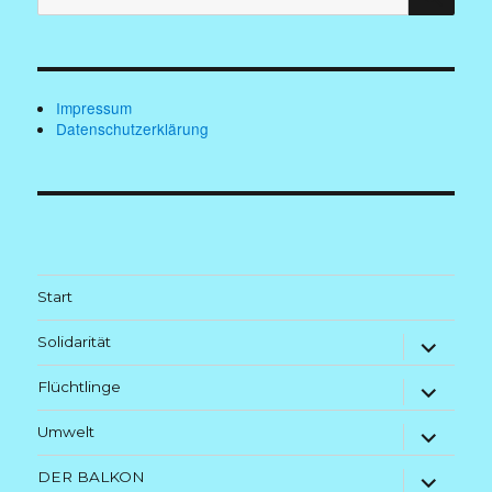
nach:
Impressum
Datenschutzerklärung
Start
Untermenü
Solidarität
anzeigen
Untermenü
Flüchtlinge
anzeigen
Untermenü
Umwelt
anzeigen
Untermenü
DER BALKON